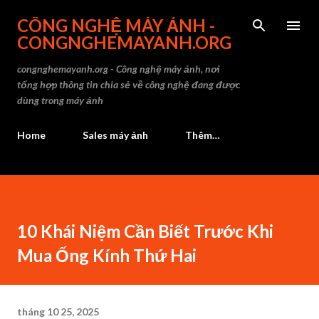
Chuyển đến nội
CÔNG NGHỆ MÁY ẢNH -
CONGNGHEMAYANH.ORG
congnghemayanh.org - Công nghệ máy ảnh, nơi
tổng hợp thông tin chia sẻ về công nghệ đang được
dùng trong máy ảnh
Home
Sales máy ảnh
Thêm…
10 Khái Niệm Cần Biết Trước Khi
Mua Ống Kính Thứ Hai
tháng 10 25, 2025