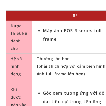
RF
Được
Máy ảnh EOS R series full-
thiết kế
frame
dành
cho
Hệ số
Thường lớn hơn
hình
(phải thích hợp với cảm biến hình
dạng
ảnh full-frame lớn hơn)
Khi
Góc xem tương ứng với độ
được
dài tiêu cự trong tên ống
gắn vào