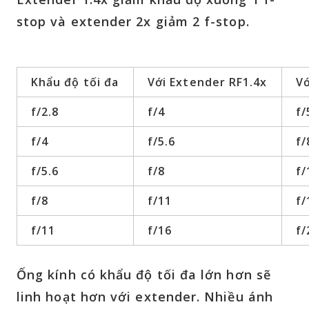
stop và extender 2x giảm 2 f-stop.
Khẩu độ tối đa
Với Extender RF1.4x
Vớ
f/2.8
f/4
f/
f/4
f/5.6
f/
f/5.6
f/8
f/
f/8
f/11
f/
f/11
f/16
f/
Ống kính có khẩu độ tối đa lớn hơn sẽ
linh hoạt hơn với extender. Nhiều ánh