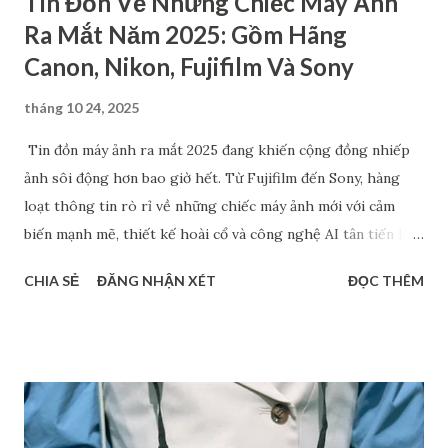
Tin Đồn Về Những Chiếc Máy Ảnh
Ra Mắt Năm 2025: Gồm Hãng
Canon, Nikon, Fujifilm Và Sony
tháng 10 24, 2025
Tin đồn máy ảnh ra mắt 2025 đang khiến cộng đồng nhiếp
ảnh sôi động hơn bao giờ hết. Từ Fujifilm đến Sony, hàng
loạt thông tin rò rỉ về những chiếc máy ảnh mới với cảm
biến mạnh mẽ, thiết kế hoài cổ và công nghệ AI tân tiến liên
tục được chia sẻ. Dù chưa chính thức xác nhận, nhưng những
CHIA SẺ
ĐĂNG NHẬN XÉT
ĐỌC THÊM
dự đoán về Fujifilm Half-frame, Sony A7 V hay dòng RX1 hồi
sinh đang tạo nên làn sóng thảo luận sôi nổi. Bài viết này sẽ
tổng hợp các tin đồn đáng chú ý nhất về các mẫu máy ảnh có
thể ra mắt trong năm 2025 - giúp bạn nắm bắt xu hướng mới
và lên kế hoạch nâng cấp thiết bị hợp lý. Máy ảnh ra mắt
2025: Canon EOS R7 Mark II Sau một chuỗi ra mắt hàng loạt