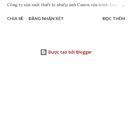
Công ty sản xuất thiết bị nhiếp ảnh Canon vừa trình làng
mẫu máy ảnh compact PowerShot V1, dự kiến ra mắt vào
CHIA SẺ
ĐĂNG NHẬN XÉT
ĐỌC THÊM
cuối tháng 4/2025. Đây là phiên bản tiếp theo của
PowerShot V10 ra mắt vào tháng 6/2023. Hiện tại, Canon
chỉ có kế hoạch cung cấp PowerShot V1 cho thị trường
châu Á và chưa bán tại Bắc Mỹ hay châu Âu. Máy ảnh
Được tạo bởi Blogger
compact là loại máy ảnh nhỏ gọn bỏ túi, còn gọi là "point
and shoot" (ngắm và chụp), hay máy ảnh du lịch, máy ảnh
ống kính cố định, máy ảnh ống kính không thể tháo rời. Các
đặc điểm của máy ảnh compact bao gồm kích thước nhỏ, ống
kính không thể thay thế, cách sử dụng đơn giản. Người sử
dụng có thể mang máy ảnh compact đi bất cứ đâu, dễ dàng
và tiện lợi. Canon PowerShot V1 sử dụng cảm biến CMOS 1,4
inch với độ phân giải 22,3 megapixel, gấp đôi cảm biến 1 inch
thường thấy trên các...