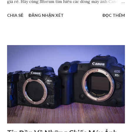
giá rẻ. Hãy cùng Sforum tìm hiểu các dòng máy ảnh Canon
phổ biến hiện nay, đặc biệt là máy cảm biến Full Frame và
CHIA SẺ
ĐĂNG NHẬN XÉT
ĐỌC THÊM
Crop. Chắc chắn rằng, các thông tin này sẽ giúp bạn tìm ra
được dòng máy phù hợp với nhu cầu cá nhân. Phân biệt các
dòng máy ảnh Canon DSRL theo tên gọi Nếu xét về tên gọi,
các dòng máy ảnh Canon gồm có 4 loại chính: dòng 1 số,
dòng 2 số, dòng 3 số và dòng 4 số. Mỗi dòng đều có những
đặc điểm riêng để phục vụ cho các đối tượng người dùng
khác nhau. Dòng 1 số - Dòng cao cấp dành cho chuyên
nghiệp Đây là loại cao cấp nhất trong các dòng máy ảnh
Canon, chủ yếu dành cho các nhiếp ảnh gia chuyên nghiệp.
Hầu hết các sản phẩm thuộc dòng này đều có thiết kế chắc
chắn, kháng bụi, kháng nước,… nên có độ bền cao. Bên cạnh
đó, máy còn cho ra chất lượng hình ảnh rất cao với cảm biến
full-frame hoặc APS-C ca...