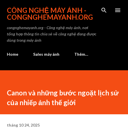
Chuyển đến nội dung chính
CÔNG NGHỆ MÁY ẢNH -
CONGNGHEMAYANH.ORG
congnghemayanh.org - Công nghệ máy ảnh, nơi
tổng hợp thông tin chia sẻ về công nghệ đang được
dùng trong máy ảnh
Home
Sales máy ảnh
Thêm…
Canon và những bước ngoặt lịch sử
của nhiếp ảnh thế giới
tháng 10 24, 2025