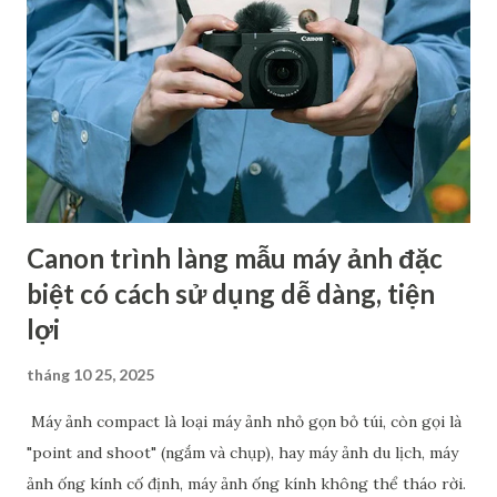
các sản phẩm đình đám như từ EOS R1 và EOS R5 Mark II
năm ngoái đến PowerShot V1 và EOS R50 V ra mắt năm nay,
nhiều diễn đàn đồn đoán rằng máy ảnh tiếp theo Canon sẽ
cho ra mắt khả năng cao là Canon EOS R7 Mark II. Đa số các
thông tin cung cấp đều cho rằng R7 Mark II sẽ là một chiếc
máy ảnh có hiệu suất mạnh mẽ, sở hữu cảm biến độ phân...
Canon trình làng mẫu máy ảnh đặc
biệt có cách sử dụng dễ dàng, tiện
lợi
tháng 10 25, 2025
Máy ảnh compact là loại máy ảnh nhỏ gọn bỏ túi, còn gọi là
"point and shoot" (ngắm và chụp), hay máy ảnh du lịch, máy
ảnh ống kính cố định, máy ảnh ống kính không thể tháo rời.