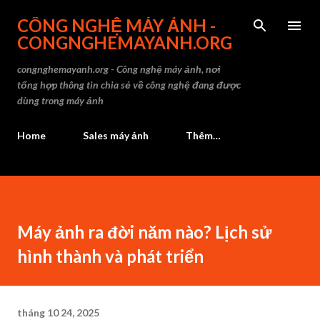
Chuyển đến nội dung chính
CÔNG NGHỆ MÁY ẢNH -
CONGNGHEMAYANH.ORG
congnghemayanh.org - Công nghệ máy ảnh, nơi
tổng hợp thông tin chia sẻ về công nghệ đang được
dùng trong máy ảnh
Home
Sales máy ảnh
Thêm…
Máy ảnh ra đời năm nào​? Lịch sử
hình thành và phát triển
tháng 10 24, 2025