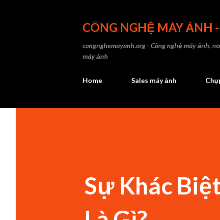
CÔNG NGHỆ MÁY ẢNH 
congnghemayanh.org - Công nghệ máy ảnh, nơi
máy ảnh
Home
Sales máy ảnh
Chụp
Sự Khác Biệt
Là Gì?