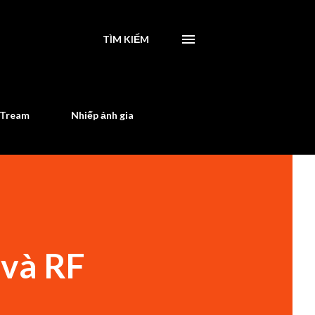
TÌM KIẾM
STream
Nhiếp ảnh gia
 và RF