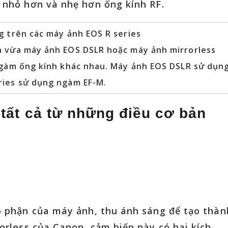
 nhỏ hơn và nhẹ hơn ống kính RF.
g trên các máy ảnh EOS R series
n vừa máy ảnh EOS DSLR hoặc máy ảnh mirrorless
 ngàm ống kính khác nhau. Máy ảnh EOS DSLR sử dụn
ries sử dụng ngàm EF-M.
t, tất cả từ những điều cơ bản
ộ phận của máy ảnh, thu ánh sáng để tạo thàn
orless của Canon, cảm biến này có hai kích