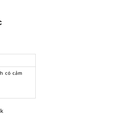
c
nh có cảm
rk
n