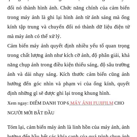
đổi nó thành hình ảnh. Chức năng chính của cảm biến
trong máy ảnh là ghi lại hình ảnh từ ánh sáng mà ống
kính tập trung và chuyển đổi nó thành dữ liệu điện tử
mà máy ảnh có thể xử lý.
Cảm biến máy ảnh quyết định nhiều yếu tố quan trọng
trong chất lượng ảnh như kích cỡ ảnh, độ phân giải, khả
năng chụp ảnh trong điều kiện thiếu sáng, độ sâu trường
ảnh và dải nhạy sáng. Kích thước cảm biến cũng ảnh
hưởng đến góc nhìn và phạm vi của ống kính, quyết
định những gì sẽ được ghi lại trong khung hình.
Xem ngay: ĐIỂM DANH TOP 6
MÁY ẢNH FUJIFILM
CHO
NGƯỜI MỚI BẮT ĐẦU
Tóm lại, cảm biến máy ảnh là linh hồn của máy ảnh, ảnh
hưởng đến hầu hết các khía cạnh của quá trình chụp ảnh