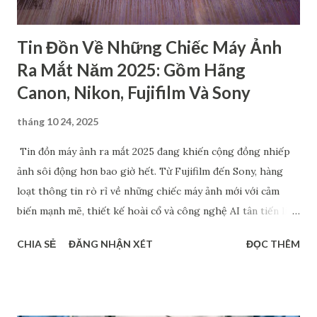
full-frame hoặc APS-C ca...
Tin Đồn Về Những Chiếc Máy Ảnh
Ra Mắt Năm 2025: Gồm Hãng
Canon, Nikon, Fujifilm Và Sony
tháng 10 24, 2025
Tin đồn máy ảnh ra mắt 2025 đang khiến cộng đồng nhiếp
ảnh sôi động hơn bao giờ hết. Từ Fujifilm đến Sony, hàng
loạt thông tin rò rỉ về những chiếc máy ảnh mới với cảm
biến mạnh mẽ, thiết kế hoài cổ và công nghệ AI tân tiến liên
tục được chia sẻ. Dù chưa chính thức xác nhận, nhưng những
CHIA SẺ
ĐĂNG NHẬN XÉT
ĐỌC THÊM
dự đoán về Fujifilm Half-frame, Sony A7 V hay dòng RX1 hồi
sinh đang tạo nên làn sóng thảo luận sôi nổi. Bài viết này sẽ
tổng hợp các tin đồn đáng chú ý nhất về các mẫu máy ảnh có
thể ra mắt trong năm 2025 - giúp bạn nắm bắt xu hướng mới