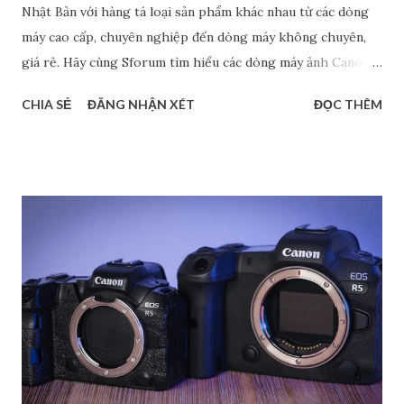
Nhật Bản với hàng tá loại sản phẩm khác nhau từ các dòng
máy cao cấp, chuyên nghiệp đến dòng máy không chuyên,
giá rẻ. Hãy cùng Sforum tìm hiểu các dòng máy ảnh Canon
phổ biến hiện nay, đặc biệt là máy cảm biến Full Frame và
CHIA SẺ
ĐĂNG NHẬN XÉT
ĐỌC THÊM
Crop. Chắc chắn rằng, các thông tin này sẽ giúp bạn tìm ra
được dòng máy phù hợp với nhu cầu cá nhân. Phân biệt các
dòng máy ảnh Canon DSRL theo tên gọi Nếu xét về tên gọi,
các dòng máy ảnh Canon gồm có 4 loại chính: dòng 1 số,
dòng 2 số, dòng 3 số và dòng 4 số. Mỗi dòng đều có những
đặc điểm riêng để phục vụ cho các đối tượng người dùng
khác nhau. Dòng 1 số - Dòng cao cấp dành cho chuyên
nghiệp Đây là loại cao cấp nhất trong các dòng máy ảnh
Canon, chủ yếu dành cho các nhiếp ảnh gia chuyên nghiệp.
Hầu hết các sản phẩm thuộc dòng này đều có thiết kế chắc
chắn, kháng bụi, kháng nước,… nên có độ bền cao. Bên cạnh
đó, máy còn cho ra chất lượng hình ảnh rất cao với cảm biến