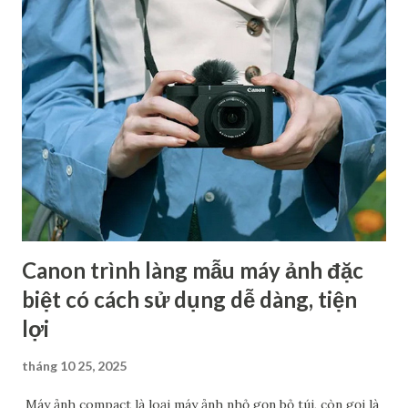
và lên kế hoạch nâng cấp thiết bị hợp lý. Máy ảnh ra mắt
2025: Canon EOS R7 Mark II Sau một chuỗi ra mắt hàng loạt
các sản phẩm đình đám như từ EOS R1 và EOS R5 Mark II
năm ngoái đến PowerShot V1 và EOS R50 V ra mắt năm nay,
nhiều diễn đàn đồn đoán rằng máy ảnh tiếp theo Canon sẽ
cho ra mắt khả năng cao là Canon EOS R7 Mark II. Đa số các
thông tin cung cấp đều cho rằng R7 Mark II sẽ là một chiếc
máy ảnh có hiệu suất mạnh mẽ, sở hữu cảm biến độ phân...
Canon trình làng mẫu máy ảnh đặc
biệt có cách sử dụng dễ dàng, tiện
lợi
tháng 10 25, 2025
Máy ảnh compact là loại máy ảnh nhỏ gọn bỏ túi, còn gọi là