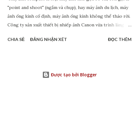
"point and shoot" (ngắm và chụp), hay máy ảnh du lịch, máy
ảnh ống kính cố định, máy ảnh ống kính không thể tháo rời.
Công ty sản xuất thiết bị nhiếp ảnh Canon vừa trình làng
mẫu máy ảnh compact PowerShot V1, dự kiến ra mắt vào
CHIA SẺ
ĐĂNG NHẬN XÉT
ĐỌC THÊM
cuối tháng 4/2025. Đây là phiên bản tiếp theo của
PowerShot V10 ra mắt vào tháng 6/2023. Hiện tại, Canon
chỉ có kế hoạch cung cấp PowerShot V1 cho thị trường
châu Á và chưa bán tại Bắc Mỹ hay châu Âu. Máy ảnh
Được tạo bởi Blogger
compact là loại máy ảnh nhỏ gọn bỏ túi, còn gọi là "point
and shoot" (ngắm và chụp), hay máy ảnh du lịch, máy ảnh
ống kính cố định, máy ảnh ống kính không thể tháo rời. Các
đặc điểm của máy ảnh compact bao gồm kích thước nhỏ, ống
kính không thể thay thế, cách sử dụng đơn giản. Người sử
dụng có thể mang máy ảnh compact đi bất cứ đâu, dễ dàng
và tiện lợi. Canon PowerShot V1 sử dụng cảm biến CMOS 1,4
inch với độ phân giải 22,3 megapixel, gấp đôi cảm biến 1 inch