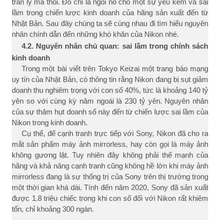
tràn ly mà thôi. Đó chỉ là ngòi nổ cho một sự yếu kém và sai
lầm trong chiến lược kinh doanh của hãng sản xuất đến từ
Nhật Bản. Sau đây chúng ta sẽ cùng nhau đi tìm hiểu nguyên
nhân chính dẫn đến những khó khăn của Nikon nhé.
4.2. Nguyên nhân chủ quan: sai lầm trong chính sách
kinh doanh
Trong một bài viết trên Tokyo Keizai một trang báo mạng
uy tín của Nhật Bản, có thông tin rằng Nikon đang bị sụt giảm
doanh thu nghiêm trọng với con số 40%, tức là khoảng 140 tỷ
yên so với cùng kỳ năm ngoái là 230 tỷ yên. Nguyên nhân
của sự thâm hụt doanh số này đến từ chiến lược sai lầm của
Nikon trong kinh doanh.
Cụ thể, để cạnh tranh trực tiếp với Sony, Nikon đã cho ra
mắt sản phẩm máy ảnh mirrorless, hay còn gọi là máy ảnh
không gương lật. Tuy nhiên đây không phải thế mạnh của
hãng và khả năng cạnh tranh cũng không hề lớn khi máy ảnh
mirrorless đang là sự thống trị của Sony trên thị trường trong
một thời gian khá dài. Tính đến năm 2020, Sony đã sản xuất
được 1.8 triệu chiếc trong khi con số đối với Nikon rất khiêm
tốn, chỉ khoảng 300 ngàn.