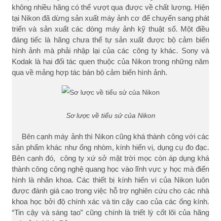
không nhiều hãng có thể vượt qua được về chất lượng. Hiện
tại Nikon đã dừng sản xuất máy ảnh cơ để chuyển sang phát
triển và sản xuất các dòng máy ảnh kỹ thuật số. Một điều
đáng tiếc là hãng chưa thể tự sản xuất được bộ cảm biến
hình ảnh mà phải nhập lại của các công ty khác. Sony và
Kodak là hai đối tác quen thuộc của Nikon trong những năm
qua về mảng hợp tác bán bộ cảm biến hình ảnh.
Sơ lược về tiểu sử của Nikon
Bên cạnh máy ảnh thì Nikon cũng khá thành công với các
sản phẩm khác như ống nhòm, kính hiển vị, dụng cụ đo đạc.
Bên cạnh đó, công ty xứ sở mặt trời mọc còn áp dụng khá
thành công công nghệ quang học vào lĩnh vực y học mà điển
hình là nhãn khoa. Các thiết bị kính hiển vi của Nikon luôn
được đánh giá cao trong việc hỗ trợ nghiên cứu cho các nhà
khoa học bởi độ chính xác và tin cậy cao của các ống kính.
“Tin cậy và sáng tạo” cũng chính là triết lý cốt lõi của hãng