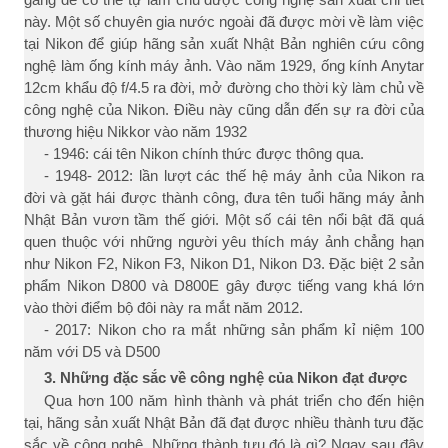
gắng để có thể tự làm chủ được công nghệ sản xuất chi tiết
này. Một số chuyên gia nước ngoài đã được mời về làm việc
tại Nikon để giúp hãng sản xuất Nhật Bản nghiên cứu công
nghệ làm ống kính máy ảnh. Vào năm 1929, ống kính Anytar
12cm khẩu độ f/4.5 ra đời, mở đường cho thời kỳ làm chủ về
công nghệ của Nikon. Điều này cũng dẫn đến sự ra đời của
thương hiệu Nikkor vào năm 1932
- 1946: cái tên Nikon chính thức được thông qua.
- 1948- 2012: lần lượt các thế hệ máy ảnh của Nikon ra
đời và gặt hái được thành công, đưa tên tuổi hãng máy ảnh
Nhật Bản vươn tầm thế giới. Một số cái tên nổi bật đã quá
quen thuộc với những người yêu thích máy ảnh chẳng hạn
như Nikon F2, Nikon F3, Nikon D1, Nikon D3. Đặc biệt 2 sản
phẩm Nikon D800 và D800E gây được tiếng vang khá lớn
vào thời điểm bộ đôi này ra mắt năm 2012.
- 2017: Nikon cho ra mắt những sản phẩm kỉ niệm 100
năm với D5 và D500
3. Những đặc sắc về công nghệ của Nikon đạt được
Qua hơn 100 năm hình thành và phát triển cho đến hiện
tại, hãng sản xuất Nhật Bản đã đạt được nhiều thành tưu đặc
sắc về công nghệ. Những thành tựu đó là gì? Ngay sau đây