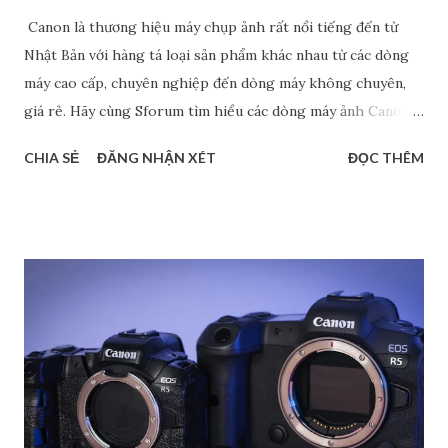
Canon là thương hiệu máy chụp ảnh rất nổi tiếng đến từ
Nhật Bản với hàng tá loại sản phẩm khác nhau từ các dòng
máy cao cấp, chuyên nghiệp đến dòng máy không chuyên,
giá rẻ. Hãy cùng Sforum tìm hiểu các dòng máy ảnh Canon
phổ biến hiện nay, đặc biệt là máy cảm biến Full Frame và
CHIA SẺ
ĐĂNG NHẬN XÉT
ĐỌC THÊM
Crop. Chắc chắn rằng, các thông tin này sẽ giúp bạn tìm ra
được dòng máy phù hợp với nhu cầu cá nhân. Phân biệt các
dòng máy ảnh Canon DSRL theo tên gọi Nếu xét về tên gọi,
các dòng máy ảnh Canon gồm có 4 loại chính: dòng 1 số,
dòng 2 số, dòng 3 số và dòng 4 số. Mỗi dòng đều có những
đặc điểm riêng để phục vụ cho các đối tượng người dùng
khác nhau. Dòng 1 số - Dòng cao cấp dành cho chuyên
nghiệp Đây là loại cao cấp nhất trong các dòng máy ảnh
Canon, chủ yếu dành cho các nhiếp ảnh gia chuyên nghiệp.
Hầu hết các sản phẩm thuộc dòng này đều có thiết kế chắc
chắn, kháng bụi, kháng nước,… nên có độ bền cao. Bên cạnh