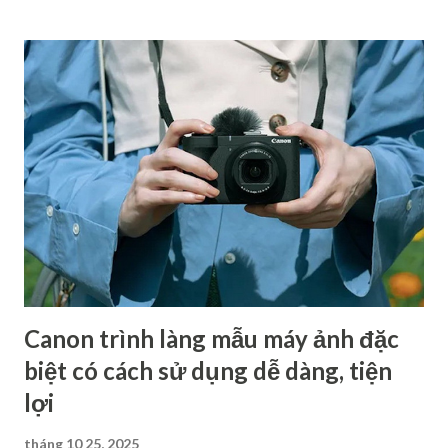
tổng hợp các tin đồn đáng chú ý nhất về các mẫu máy ảnh có
thể ra mắt trong năm 2025 - giúp bạn nắm bắt xu hướng mới
và lên kế hoạch nâng cấp thiết bị hợp lý. Máy ảnh ra mắt
2025: Canon EOS R7 Mark II Sau một chuỗi ra mắt hàng loạt
các sản phẩm đình đám như từ EOS R1 và EOS R5 Mark II
năm ngoái đến PowerShot V1 và EOS R50 V ra mắt năm nay,
nhiều diễn đàn đồn đoán rằng máy ảnh tiếp theo Canon sẽ
cho ra mắt khả năng cao là Canon EOS R7 Mark II. Đa số các
thông tin cung cấp đều cho rằng R7 Mark II sẽ là một chiếc
máy ảnh có hiệu suất mạnh mẽ, sở hữu cảm biến độ phân...
Canon trình làng mẫu máy ảnh đặc
biệt có cách sử dụng dễ dàng, tiện
lợi
tháng 10 25, 2025