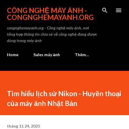
Chuyển đến nội dung chính
CÔNG NGHỆ MÁY ẢNH -
CONGNGHEMAYANH.ORG
congnghemayanh.org - Công nghệ máy ảnh, nơi
tổng hợp thông tin chia sẻ về công nghệ đang được
dùng trong máy ảnh
Home
Sales máy ảnh
Thêm…
Tìm hiểu lịch sử Nikon - Huyền thoại
của máy ảnh Nhật Bản
tháng 11 24, 2025