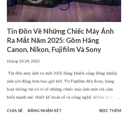
đó, máy còn cho ra chất lượng hình ảnh rất cao với cảm biến
full-frame hoặc APS-C ca...
Tin Đồn Về Những Chiếc Máy Ảnh
Ra Mắt Năm 2025: Gồm Hãng
Canon, Nikon, Fujifilm Và Sony
tháng 10 24, 2025
Tin đồn máy ảnh ra mắt 2025 đang khiến cộng đồng nhiếp
ảnh sôi động hơn bao giờ hết. Từ Fujifilm đến Sony, hàng
loạt thông tin rò rỉ về những chiếc máy ảnh mới với cảm
biến mạnh mẽ, thiết kế hoài cổ và công nghệ AI tân tiến liên
tục được chia sẻ. Dù chưa chính thức xác nhận, nhưng những
CHIA SẺ
ĐĂNG NHẬN XÉT
ĐỌC THÊM
dự đoán về Fujifilm Half-frame, Sony A7 V hay dòng RX1 hồi
sinh đang tạo nên làn sóng thảo luận sôi nổi. Bài viết này sẽ