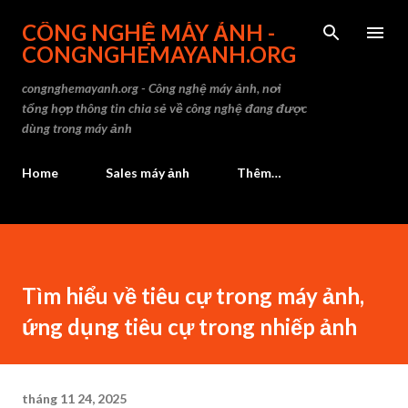
CÔNG NGHỆ MÁY ẢNH -
CONGNGHEMAYANH.ORG
congnghemayanh.org - Công nghệ máy ảnh, nơi
tổng hợp thông tin chia sẻ về công nghệ đang được
dùng trong máy ảnh
Home
Sales máy ảnh
Thêm…
Tìm hiểu về tiêu cự trong máy ảnh,
ứng dụng tiêu cự trong nhiếp ảnh
tháng 11 24, 2025