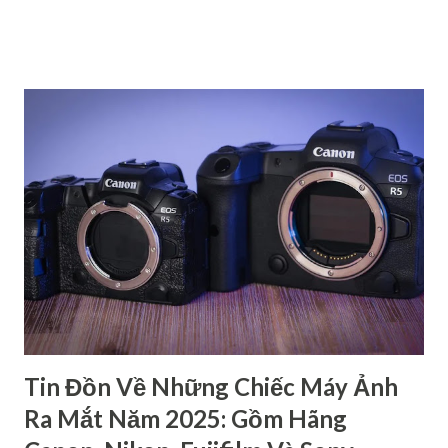
được dòng máy phù hợp với nhu cầu cá nhân. Phân biệt các
dòng máy ảnh Canon DSRL theo tên gọi Nếu xét về tên gọi,
các dòng máy ảnh Canon gồm có 4 loại chính: dòng 1 số,
dòng 2 số, dòng 3 số và dòng 4 số. Mỗi dòng đều có những
đặc điểm riêng để phục vụ cho các đối tượng người dùng
khác nhau. Dòng 1 số - Dòng cao cấp dành cho chuyên
nghiệp Đây là loại cao cấp nhất trong các dòng máy ảnh
Canon, chủ yếu dành cho các nhiếp ảnh gia chuyên nghiệp.
Hầu hết các sản phẩm thuộc dòng này đều có thiết kế chắc
chắn, kháng bụi, kháng nước,… nên có độ bền cao. Bên cạnh
đó, máy còn cho ra chất lượng hình ảnh rất cao với cảm biến
full-frame hoặc APS-C ca...
Tin Đồn Về Những Chiếc Máy Ảnh
Ra Mắt Năm 2025: Gồm Hãng