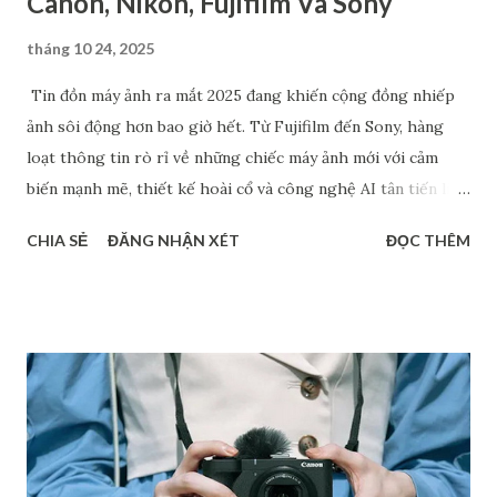
Canon, Nikon, Fujifilm Và Sony
tháng 10 24, 2025
Tin đồn máy ảnh ra mắt 2025 đang khiến cộng đồng nhiếp
ảnh sôi động hơn bao giờ hết. Từ Fujifilm đến Sony, hàng
loạt thông tin rò rỉ về những chiếc máy ảnh mới với cảm
biến mạnh mẽ, thiết kế hoài cổ và công nghệ AI tân tiến liên
tục được chia sẻ. Dù chưa chính thức xác nhận, nhưng những
CHIA SẺ
ĐĂNG NHẬN XÉT
ĐỌC THÊM
dự đoán về Fujifilm Half-frame, Sony A7 V hay dòng RX1 hồi
sinh đang tạo nên làn sóng thảo luận sôi nổi. Bài viết này sẽ
tổng hợp các tin đồn đáng chú ý nhất về các mẫu máy ảnh có
thể ra mắt trong năm 2025 - giúp bạn nắm bắt xu hướng mới
và lên kế hoạch nâng cấp thiết bị hợp lý. Máy ảnh ra mắt
2025: Canon EOS R7 Mark II Sau một chuỗi ra mắt hàng loạt
các sản phẩm đình đám như từ EOS R1 và EOS R5 Mark II
năm ngoái đến PowerShot V1 và EOS R50 V ra mắt năm nay,