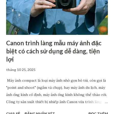
nhiều diễn đàn đồn đoán rằng máy ảnh tiếp theo Canon sẽ
cho ra mắt khả năng cao là Canon EOS R7 Mark II. Đa số các
thông tin cung cấp đều cho rằng R7 Mark II sẽ là một chiếc
máy ảnh có hiệu suất mạnh mẽ, sở hữu cảm biến độ phân...
Canon trình làng mẫu máy ảnh đặc
biệt có cách sử dụng dễ dàng, tiện
lợi
tháng 10 25, 2025
Máy ảnh compact là loại máy ảnh nhỏ gọn bỏ túi, còn gọi là
"point and shoot" (ngắm và chụp), hay máy ảnh du lịch, máy
ảnh ống kính cố định, máy ảnh ống kính không thể tháo rời.
Công ty sản xuất thiết bị nhiếp ảnh Canon vừa trình làng
mẫu máy ảnh compact PowerShot V1, dự kiến ra mắt vào
CHIA SẺ
ĐĂNG NHẬN XÉT
ĐỌC THÊM