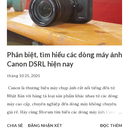
Phân biệt, tìm hiểu các dòng máy ảnh
Canon DSRL hiện nay
tháng 10 25, 2025
Canon là thương hiệu máy chụp ảnh rất nổi tiếng đến từ
Nhật Bản với hàng tá loại sản phẩm khác nhau từ các dòng
máy cao cấp, chuyên nghiệp đến dòng máy không chuyên,
giá rẻ. Hãy cùng Sforum tìm hiểu các dòng máy ảnh Canon
phổ biến hiện nay, đặc biệt là máy cảm biến Full Frame và
CHIA SẺ
ĐĂNG NHẬN XÉT
ĐỌC THÊM
Crop. Chắc chắn rằng, các thông tin này sẽ giúp bạn tìm ra