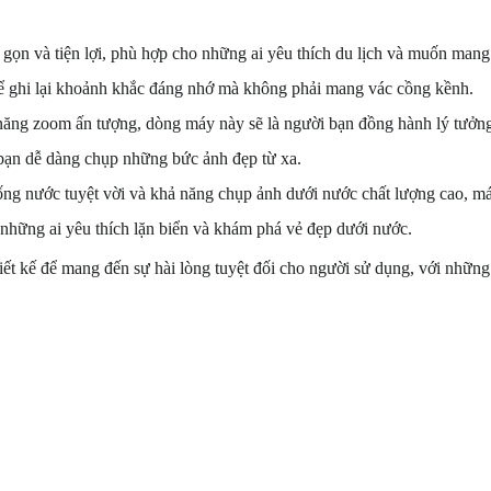
 gọn và tiện lợi, phù hợp cho những ai yêu thích du lịch và muốn mang
để ghi lại khoảnh khắc đáng nhớ mà không phải mang vác cồng kềnh.
ăng zoom ấn tượng, dòng máy này sẽ là người bạn đồng hành lý tưởn
bạn dễ dàng chụp những bức ảnh đẹp từ xa.
g nước tuyệt vời và khả năng chụp ảnh dưới nước chất lượng cao, m
 những ai yêu thích lặn biển và khám phá vẻ đẹp dưới nước.
t kế để mang đến sự hài lòng tuyệt đối cho người sử dụng, với những