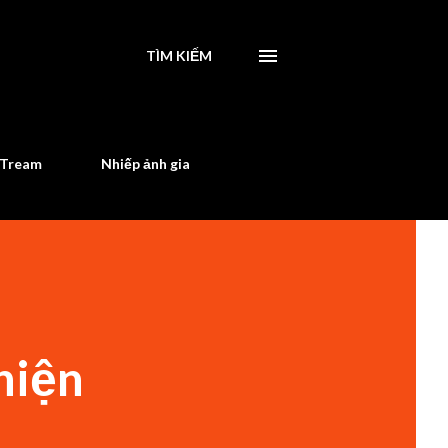
TÌM KIẾM
STream
Nhiếp ảnh gia
hiện