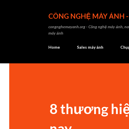
CÔNG NGHỆ MÁY ẢNH 
congnghemayanh.org - Công nghệ máy ảnh, nơi
máy ảnh
Home
Sales máy ảnh
Chụp
8 thương hi
nay