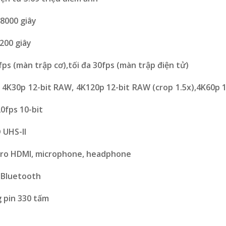
/8000 giây
200 giây
fps (màn trập cơ),tối đa 30fps (màn trập điện tử)
 4K30p 12-bit RAW, 4K120p 12-bit RAW (crop 1.5x),4K60p 1
20fps 10-bit
 UHS-II
icro HDMI, microphone, headphone
, Bluetooth
g pin 330 tấm