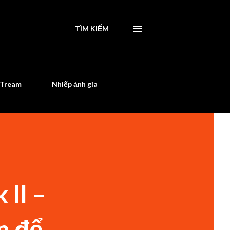
TÌM KIẾM
STream
Nhiếp ảnh gia
 II –
n để