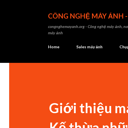
CÔNG NGHỆ MÁY ẢNH 
congnghemayanh.org - Công nghệ máy ảnh, nơi
máy ảnh
Home
Sales máy ảnh
Chụp
Giới thiệu m
Kế thừa nhữn