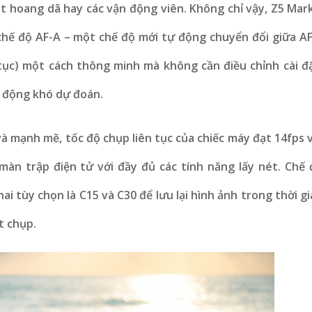
 hoang dã hay các vận động viên. Không chỉ vậy, Z5 Mark 
 chế độ AF-A – một chế độ mới tự động chuyển đổi giữa AF
n tục) một cách thông minh mà không cần điều chỉnh cài đ
n động khó dự đoán.
à mạnh mẽ, tốc độ chụp liên tục của chiếc máy đạt 14fps 
 màn trập điện tử với đầy đủ các tính năng lấy nét. Chế 
ai tùy chọn là C15 và C30 để lưu lại hình ảnh trong thời g
t chụp.