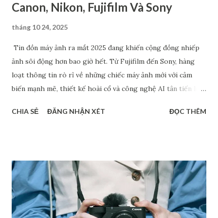
Canon, Nikon, Fujifilm Và Sony
tháng 10 24, 2025
Tin đồn máy ảnh ra mắt 2025 đang khiến cộng đồng nhiếp
ảnh sôi động hơn bao giờ hết. Từ Fujifilm đến Sony, hàng
loạt thông tin rò rỉ về những chiếc máy ảnh mới với cảm
biến mạnh mẽ, thiết kế hoài cổ và công nghệ AI tân tiến liên
tục được chia sẻ. Dù chưa chính thức xác nhận, nhưng những
CHIA SẺ
ĐĂNG NHẬN XÉT
ĐỌC THÊM
dự đoán về Fujifilm Half-frame, Sony A7 V hay dòng RX1 hồi
sinh đang tạo nên làn sóng thảo luận sôi nổi. Bài viết này sẽ
tổng hợp các tin đồn đáng chú ý nhất về các mẫu máy ảnh có
thể ra mắt trong năm 2025 - giúp bạn nắm bắt xu hướng mới
và lên kế hoạch nâng cấp thiết bị hợp lý. Máy ảnh ra mắt
2025: Canon EOS R7 Mark II Sau một chuỗi ra mắt hàng loạt
các sản phẩm đình đám như từ EOS R1 và EOS R5 Mark II
năm ngoái đến PowerShot V1 và EOS R50 V ra mắt năm nay,