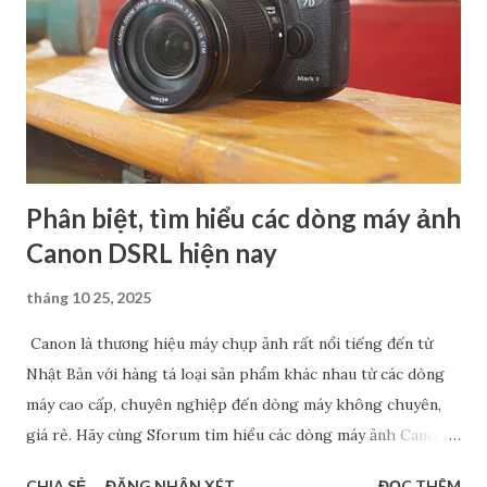
Phân biệt, tìm hiểu các dòng máy ảnh
Canon DSRL hiện nay
tháng 10 25, 2025
Canon là thương hiệu máy chụp ảnh rất nổi tiếng đến từ
Nhật Bản với hàng tá loại sản phẩm khác nhau từ các dòng
máy cao cấp, chuyên nghiệp đến dòng máy không chuyên,
giá rẻ. Hãy cùng Sforum tìm hiểu các dòng máy ảnh Canon
phổ biến hiện nay, đặc biệt là máy cảm biến Full Frame và
CHIA SẺ
ĐĂNG NHẬN XÉT
ĐỌC THÊM