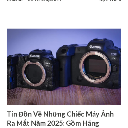
Crop. Chắc chắn rằng, các thông tin này sẽ giúp bạn tìm ra
được dòng máy phù hợp với nhu cầu cá nhân. Phân biệt các
dòng máy ảnh Canon DSRL theo tên gọi Nếu xét về tên gọi,
các dòng máy ảnh Canon gồm có 4 loại chính: dòng 1 số,
dòng 2 số, dòng 3 số và dòng 4 số. Mỗi dòng đều có những
đặc điểm riêng để phục vụ cho các đối tượng người dùng
khác nhau. Dòng 1 số - Dòng cao cấp dành cho chuyên
nghiệp Đây là loại cao cấp nhất trong các dòng máy ảnh
Canon, chủ yếu dành cho các nhiếp ảnh gia chuyên nghiệp.
Hầu hết các sản phẩm thuộc dòng này đều có thiết kế chắc
chắn, kháng bụi, kháng nước,… nên có độ bền cao. Bên cạnh
đó, máy còn cho ra chất lượng hình ảnh rất cao với cảm biến
full-frame hoặc APS-C ca...
Tin Đồn Về Những Chiếc Máy Ảnh
Ra Mắt Năm 2025: Gồm Hãng