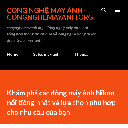
Chuyển đến nội dung chính
CÔNG NGHỆ MÁY ẢNH -
CONGNGHEMAYANH.ORG
congnghemayanh.org - Công nghệ máy ảnh, nơi
tổng hợp thông tin chia sẻ về công nghệ đang được
dùng trong máy ảnh
Home
Sales máy ảnh
Thêm…
Khám phá các dòng máy ảnh Nikon
nổi tiếng nhất và lựa chọn phù hợp
cho nhu cầu của bạn