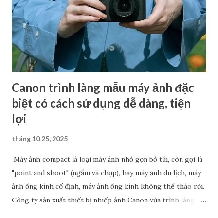
nhiều diễn đàn đồn đoán rằng máy ảnh tiếp theo Canon sẽ
cho ra mắt khả năng cao là Canon EOS R7 Mark II. Đa số các
thông tin cung cấp đều cho rằng R7 Mark II sẽ là một chiếc
máy ảnh có hiệu suất mạnh mẽ, sở hữu cảm biến độ phân...
Canon trình làng mẫu máy ảnh đặc
biệt có cách sử dụng dễ dàng, tiện
lợi
tháng 10 25, 2025
Máy ảnh compact là loại máy ảnh nhỏ gọn bỏ túi, còn gọi là
"point and shoot" (ngắm và chụp), hay máy ảnh du lịch, máy
ảnh ống kính cố định, máy ảnh ống kính không thể tháo rời.
Công ty sản xuất thiết bị nhiếp ảnh Canon vừa trình làng
mẫu máy ảnh compact PowerShot V1, dự kiến ra mắt vào