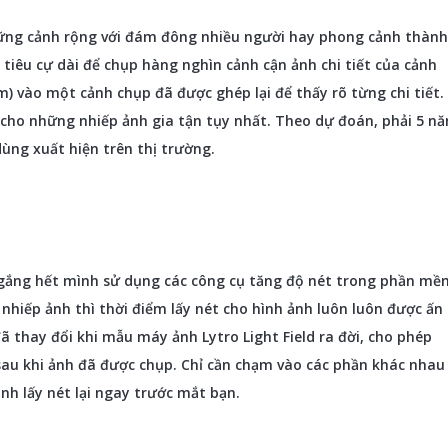
những cảnh rộng với đám đông nhiều người hay phong cảnh thành
tiêu cự dài để chụp hàng nghìn cảnh cận ảnh chi tiết của cảnh
) vào một cảnh chụp đã được ghép lại để thấy rõ từng chi tiết.
h cho những nhiếp ảnh gia tận tụy nhất. Theo dự đoán, phải 5 n
dùng xuất hiện trên thị trường.
 gắng hết mình sử dụng các công cụ tăng độ nét trong phần mề
 nhiếp ảnh thì thời điểm lấy nét cho hình ảnh luôn luôn được ấn
đã thay đổi khi mẫu máy ảnh Lytro Light Field ra đời, cho phép
 sau khi ảnh đã được chụp. Chỉ cần chạm vào các phần khác nhau
nh lấy nét lại ngay trước mắt bạn.