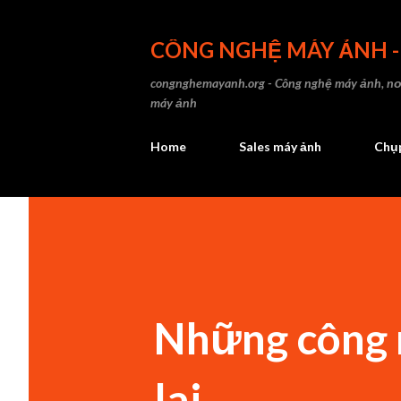
CÔNG NGHỆ MÁY ẢNH 
congnghemayanh.org - Công nghệ máy ảnh, nơi
máy ảnh
Home
Sales máy ảnh
Chụp
Những công 
lai