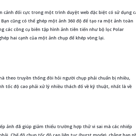
n cảnh đối cực trong một trình duyệt web đặc biệt có sử dụng c
Bạn cũng có thể ghép một ảnh 360 độ để tạo ra một ảnh toàn
g các công cụ biên tập hình ảnh tiên tiến như bộ lọc Polar
hép hai cạnh của một ảnh chụp để khép vòng lại.
mà theo truyền thống đòi hỏi người chụp phải chuẩn bị nhiều,
nh tốc độ cao phải xử lý nhiều thách đố về kỹ thuật, nhất là về
ếp ảnh đã giúp giảm thiểu trường hợp thử vi sai mà các nhiếp
 phải. Chế độ chụp tốc độ cao liên tục (burst mode), chẳng hạn n