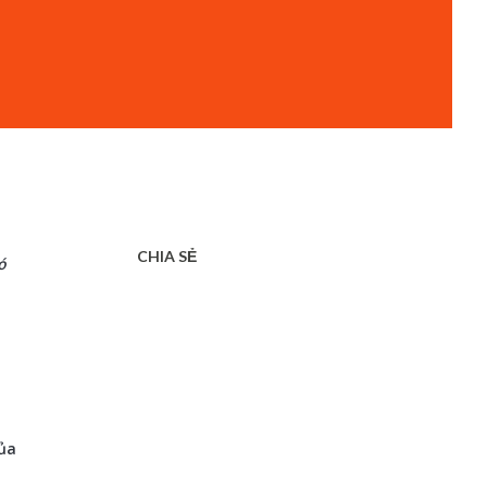
CHIA SẺ
ó
của