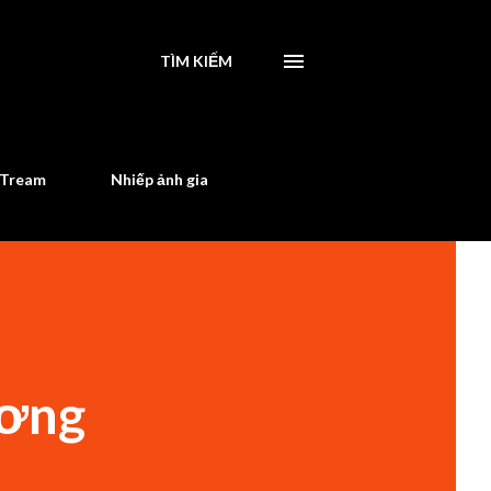
TÌM KIẾM
STream
Nhiếp ảnh gia
ương