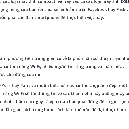
ào các loại máy ảnh compact, và nay vào cả các loại máy ảnh DSL
ng riêng của bạn rồi chia sẻ hình ảnh trên Facebook hay Flickr.
vẫn phải cần đến smartphone để thực hiện việc này.
làm phương tiện trung gian có vẻ là phủ nhận sự thuận tiện nh
 có tính năng Wi-Fi, nhiều người tin rằng trong vài năm nữa,
ược chỗ đứng của nó.
York hay Paris và muốn biết nơi nào có thể chụp ảnh đẹp, một
h năng Wi-Fi sẽ tải thông tin về các thành phố này xuống máy 
p nhất, thậm chí ngay cả vị trí nào bạn phải đứng để có góc cạnh
hỉ dẫn giải thích từng bước cách làm thế nào để đạt được hình