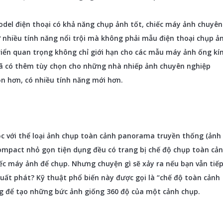
odel điện thoại có khả năng chụp ảnh tốt, chiếc máy ảnh chuyên
ờ nhiều tính năng nổi trội mà không phải mẫu điện thoại chụp ả
riển quan trọng không chỉ giới hạn cho các mẫu máy ảnh ống kí
đã có thêm tùy chọn cho những nhà nhiếp ảnh chuyên nghiệp
 hơn, có nhiều tính năng mới hơn.
c với thể loại ảnh chụp toàn cảnh panorama truyền thống (ảnh
compact nhỏ gọn tiện dụng đều có trang bị chế độ chụp toàn cả
hiếc máy ảnh để chụp. Nhưng chuyện gì sẽ xảy ra nếu bạn vẫn tiế
uất phát? Kỹ thuật phổ biến này được gọi là “chế độ toàn cảnh
g để tạo những bức ảnh giống 360 độ của một cảnh chụp.