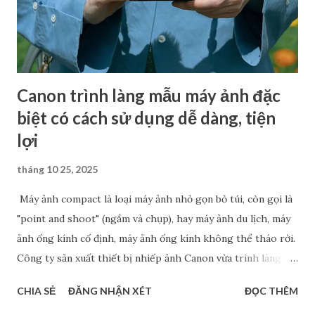
thông tin cung cấp đều cho rằng R7 Mark II sẽ là một chiếc
máy ảnh có hiệu suất mạnh mẽ, sở hữu cảm biến độ phân...
Canon trình làng mẫu máy ảnh đặc
biệt có cách sử dụng dễ dàng, tiện
lợi
tháng 10 25, 2025
Máy ảnh compact là loại máy ảnh nhỏ gọn bỏ túi, còn gọi là
"point and shoot" (ngắm và chụp), hay máy ảnh du lịch, máy
ảnh ống kính cố định, máy ảnh ống kính không thể tháo rời.
Công ty sản xuất thiết bị nhiếp ảnh Canon vừa trình làng
mẫu máy ảnh compact PowerShot V1, dự kiến ra mắt vào
CHIA SẺ
ĐĂNG NHẬN XÉT
ĐỌC THÊM
cuối tháng 4/2025. Đây là phiên bản tiếp theo của