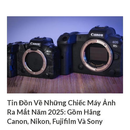
dòng máy ảnh Canon DSRL theo tên gọi Nếu xét về tên gọi,
các dòng máy ảnh Canon gồm có 4 loại chính: dòng 1 số,
dòng 2 số, dòng 3 số và dòng 4 số. Mỗi dòng đều có những
đặc điểm riêng để phục vụ cho các đối tượng người dùng
khác nhau. Dòng 1 số - Dòng cao cấp dành cho chuyên
nghiệp Đây là loại cao cấp nhất trong các dòng máy ảnh
Canon, chủ yếu dành cho các nhiếp ảnh gia chuyên nghiệp.
Hầu hết các sản phẩm thuộc dòng này đều có thiết kế chắc
chắn, kháng bụi, kháng nước,… nên có độ bền cao. Bên cạnh
đó, máy còn cho ra chất lượng hình ảnh rất cao với cảm biến
full-frame hoặc APS-C ca...
Tin Đồn Về Những Chiếc Máy Ảnh
Ra Mắt Năm 2025: Gồm Hãng
Canon, Nikon, Fujifilm Và Sony