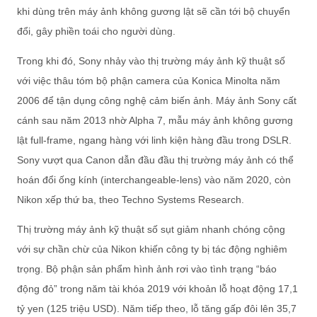
khi dùng trên máy ảnh không gương lật sẽ cần tới bộ chuyển
đổi, gây phiền toái cho người dùng.
Trong khi đó, Sony nhảy vào thị trường máy ảnh kỹ thuật số
với việc thâu tóm bộ phận camera của Konica Minolta năm
2006 để tận dụng công nghệ cảm biến ảnh. Máy ảnh Sony cất
cánh sau năm 2013 nhờ Alpha 7, mẫu máy ảnh không gương
lật full-frame, ngang hàng với linh kiện hàng đầu trong DSLR.
Sony vượt qua Canon dẫn đầu đầu thị trường máy ảnh có thể
hoán đổi ống kính (interchangeable-lens) vào năm 2020, còn
Nikon xếp thứ ba, theo Techno Systems Research.
Thị trường máy ảnh kỹ thuật số sụt giảm nhanh chóng cộng
với sự chần chừ của Nikon khiến công ty bị tác động nghiêm
trọng. Bộ phận sản phẩm hình ảnh rơi vào tình trạng “báo
động đỏ” trong năm tài khóa 2019 với khoản lỗ hoạt động 17,1
tỷ yen (125 triệu USD). Năm tiếp theo, lỗ tăng gấp đôi lên 35,7