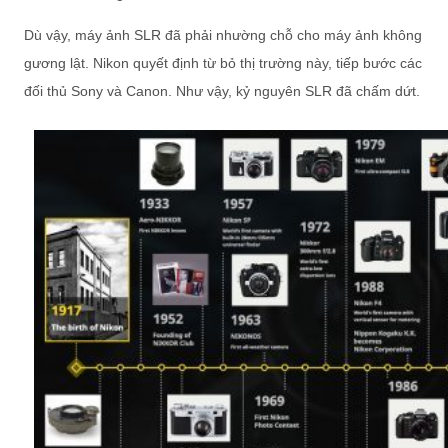
Dù vậy, máy ảnh SLR đã phải nhường chỗ cho máy ảnh không
gương lật. Nikon quyết định từ bỏ thị trường này, tiếp bước các
đối thủ Sony và Canon. Như vậy, kỷ nguyên SLR đã chấm dứt.