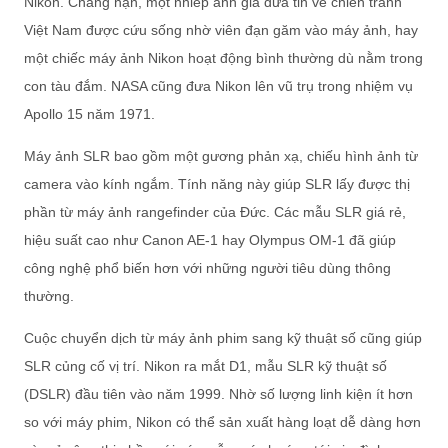
Nikon. Chẳng hạn, một nhiếp ảnh gia đưa tin về chiến tranh
Việt Nam được cứu sống nhờ viên đạn găm vào máy ảnh, hay
một chiếc máy ảnh Nikon hoạt động bình thường dù nằm trong
con tàu đắm. NASA cũng đưa Nikon lên vũ trụ trong nhiệm vụ
Apollo 15 năm 1971.
Máy ảnh SLR bao gồm một gương phản xạ, chiếu hình ảnh từ
camera vào kính ngắm. Tính năng này giúp SLR lấy được thị
phần từ máy ảnh rangefinder của Đức. Các mẫu SLR giá rẻ,
hiệu suất cao như Canon AE-1 hay Olympus OM-1 đã giúp
công nghệ phổ biến hơn với những người tiêu dùng thông
thường.
Cuộc chuyển dịch từ máy ảnh phim sang kỹ thuật số cũng giúp
SLR củng cố vị trí. Nikon ra mắt D1, mẫu SLR kỹ thuật số
(DSLR) đầu tiên vào năm 1999. Nhờ số lượng linh kiện ít hơn
so với máy phim, Nikon có thể sản xuất hàng loạt dễ dàng hơn