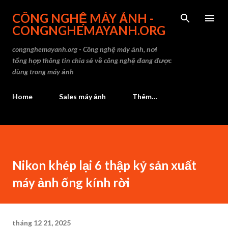
Chuyển đến nội dung 
CÔNG NGHỆ MÁY ẢNH -
CONGNGHEMAYANH.ORG
congnghemayanh.org - Công nghệ máy ảnh, nơi
tổng hợp thông tin chia sẻ về công nghệ đang được
dùng trong máy ảnh
Home
Sales máy ảnh
Thêm…
Nikon khép lại 6 thập kỷ sản xuất
máy ảnh ống kính rời
tháng 12 21, 2025