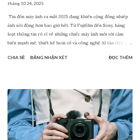
tháng 10 24, 2025
Tin đồn máy ảnh ra mắt 2025 đang khiến cộng đồng nhiếp
ảnh sôi động hơn bao giờ hết. Từ Fujifilm đến Sony, hàng
loạt thông tin rò rỉ về những chiếc máy ảnh mới với cảm
biến mạnh mẽ, thiết kế hoài cổ và công nghệ AI tân tiến liên
tục được chia sẻ. Dù chưa chính thức xác nhận, nhưng những
CHIA SẺ
ĐĂNG NHẬN XÉT
ĐỌC THÊM
dự đoán về Fujifilm Half-frame, Sony A7 V hay dòng RX1 hồi
sinh đang tạo nên làn sóng thảo luận sôi nổi. Bài viết này sẽ
tổng hợp các tin đồn đáng chú ý nhất về các mẫu máy ảnh có
thể ra mắt trong năm 2025 - giúp bạn nắm bắt xu hướng mới
và lên kế hoạch nâng cấp thiết bị hợp lý. Máy ảnh ra mắt
2025: Canon EOS R7 Mark II Sau một chuỗi ra mắt hàng loạt
các sản phẩm đình đám như từ EOS R1 và EOS R5 Mark II
năm ngoái đến PowerShot V1 và EOS R50 V ra mắt năm nay,
nhiều diễn đàn đồn đoán rằng máy ảnh tiếp theo Canon sẽ
cho ra mắt khả năng cao là Canon EOS R7 Mark II. Đa số các