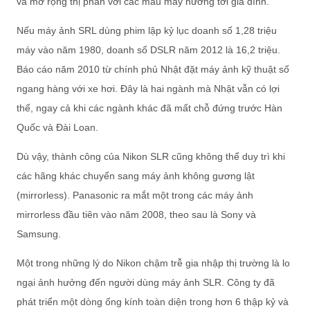
và mở rộng thị phần với các mẫu máy hướng tới gia đình.
Nếu máy ảnh SRL dùng phim lập kỷ lục doanh số 1,28 triệu
máy vào năm 1980, doanh số DSLR năm 2012 là 16,2 triệu.
Báo cáo năm 2010 từ chính phủ Nhật đặt máy ảnh kỹ thuật số
ngang hàng với xe hơi. Đây là hai ngành mà Nhật vẫn có lợi
thế, ngay cả khi các ngành khác đã mất chỗ đứng trước Hàn
Quốc và Đài Loan.
Dù vậy, thành công của Nikon SLR cũng không thể duy trì khi
các hãng khác chuyển sang máy ảnh không gương lật
(mirrorless). Panasonic ra mắt một trong các máy ảnh
mirrorless đầu tiên vào năm 2008, theo sau là Sony và
Samsung.
Một trong những lý do Nikon chậm trễ gia nhập thị trường là lo
ngại ảnh hưởng đến người dùng máy ảnh SLR. Công ty đã
phát triển một dòng ống kính toàn diện trong hơn 6 thập kỷ và