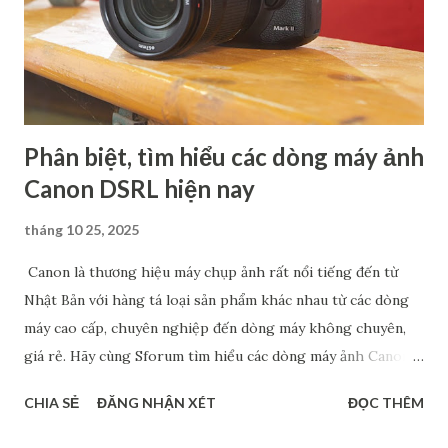
Phân biệt, tìm hiểu các dòng máy ảnh
Canon DSRL hiện nay
tháng 10 25, 2025
Canon là thương hiệu máy chụp ảnh rất nổi tiếng đến từ
Nhật Bản với hàng tá loại sản phẩm khác nhau từ các dòng
máy cao cấp, chuyên nghiệp đến dòng máy không chuyên,
giá rẻ. Hãy cùng Sforum tìm hiểu các dòng máy ảnh Canon
phổ biến hiện nay, đặc biệt là máy cảm biến Full Frame và
CHIA SẺ
ĐĂNG NHẬN XÉT
ĐỌC THÊM
Crop. Chắc chắn rằng, các thông tin này sẽ giúp bạn tìm ra
được dòng máy phù hợp với nhu cầu cá nhân. Phân biệt các