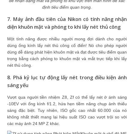
để nhận dạng mắt và phóng to khu vực trên màn hình để xác
định tiêu điểm quan trọng.
7. Máy ảnh đầu tiên của Nikon có tính năng nhận
diện khuôn mặt và phóng to khi lấy nét thủ công
Một tính năng được nhiều người mong đợi dành cho người
dùng ống kính lấy nét thủ công cổ điển! Nó cho phép người
dùng dễ dàng phát hiện khuôn mặt và đạt được tiêu điểm quan
trọng bằng cách phóng to khuôn mặt và mắt trực tiếp khi lấy
nét thủ công.
8. Phá kỷ lục tự động lấy nét trong điều kiện ánh
sáng yếu
Vượt qua người tiền nhiệm Z8, Zf có thể lấy nét ở ánh sáng
-10EV với ống kính f/1.2, hứa hẹn tiềm năng chụp ảnh thiếu
sáng đặc biệt. Tuy nhiên, ISO gốc cao nhất 60.000 của nó
không nhất thiết mang lại hiệu suất ISO cao vượt trội so với
các máy ảnh 24 MP Z khác.