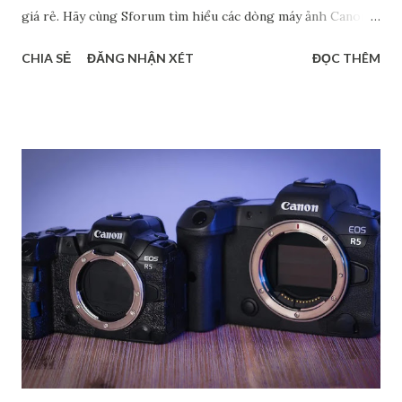
giá rẻ. Hãy cùng Sforum tìm hiểu các dòng máy ảnh Canon
phổ biến hiện nay, đặc biệt là máy cảm biến Full Frame và
CHIA SẺ
ĐĂNG NHẬN XÉT
ĐỌC THÊM
Crop. Chắc chắn rằng, các thông tin này sẽ giúp bạn tìm ra
được dòng máy phù hợp với nhu cầu cá nhân. Phân biệt các
dòng máy ảnh Canon DSRL theo tên gọi Nếu xét về tên gọi,
các dòng máy ảnh Canon gồm có 4 loại chính: dòng 1 số,
dòng 2 số, dòng 3 số và dòng 4 số. Mỗi dòng đều có những
đặc điểm riêng để phục vụ cho các đối tượng người dùng
khác nhau. Dòng 1 số - Dòng cao cấp dành cho chuyên
nghiệp Đây là loại cao cấp nhất trong các dòng máy ảnh
Canon, chủ yếu dành cho các nhiếp ảnh gia chuyên nghiệp.
Hầu hết các sản phẩm thuộc dòng này đều có thiết kế chắc
chắn, kháng bụi, kháng nước,… nên có độ bền cao. Bên cạnh
đó, máy còn cho ra chất lượng hình ảnh rất cao với cảm biến
full-frame hoặc APS-C ca...