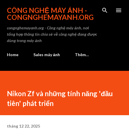
Chuyển đến nội dung chính
CÔNG NGHỆ MÁY ẢNH -
CONGNGHEMAYANH.ORG
congnghemayanh.org - Công nghệ máy ảnh, nơi
tổng hợp thông tin chia sẻ về công nghệ đang được
dùng trong máy ảnh
Home
Sales máy ảnh
Thêm…
Nikon Zf và những tính năng 'đầu
tiên' phát triển
tháng 12 22, 2025