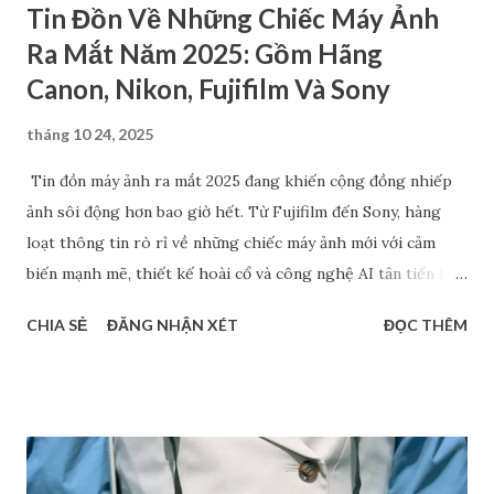
Tin Đồn Về Những Chiếc Máy Ảnh
Ra Mắt Năm 2025: Gồm Hãng
Canon, Nikon, Fujifilm Và Sony
tháng 10 24, 2025
Tin đồn máy ảnh ra mắt 2025 đang khiến cộng đồng nhiếp
ảnh sôi động hơn bao giờ hết. Từ Fujifilm đến Sony, hàng
loạt thông tin rò rỉ về những chiếc máy ảnh mới với cảm
biến mạnh mẽ, thiết kế hoài cổ và công nghệ AI tân tiến liên
tục được chia sẻ. Dù chưa chính thức xác nhận, nhưng những
CHIA SẺ
ĐĂNG NHẬN XÉT
ĐỌC THÊM
dự đoán về Fujifilm Half-frame, Sony A7 V hay dòng RX1 hồi
sinh đang tạo nên làn sóng thảo luận sôi nổi. Bài viết này sẽ
tổng hợp các tin đồn đáng chú ý nhất về các mẫu máy ảnh có
thể ra mắt trong năm 2025 - giúp bạn nắm bắt xu hướng mới
và lên kế hoạch nâng cấp thiết bị hợp lý. Máy ảnh ra mắt
2025: Canon EOS R7 Mark II Sau một chuỗi ra mắt hàng loạt