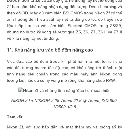
Được mượn từ Z8 và Z9 quý giá, hệ thống lấy nét tự động của
Zf bao gồm khả năng nhận dạng đối tượng Deep Learning và
theo dõi 3D. Mặc dù cảm biến BSI CMOS trong Nikon Zf có thể
ảnh hưởng đến hiệu suất lấy nét tự động do tốc độ truyền dữ
liệu thấp hơn so với cảm biến Stacked CMOS trong Z8/Z9,
nhưng nó được kỳ vọng sẽ vượt qua Z5, Z6, Z7, Z6 II và Z7 II
về khả năng lấy nét tự động.
11. Khả năng lưu vào bộ đệm nâng cao
Việc đưa vào bộ đệm trước khi phát hành là một lợi ích cho
các đối tượng macro tốc độ cao, có khả năng trở thành một
tính năng tiêu chuẩn trong các mẫu máy ảnh Nikon trong
tương lai, mặc dù có hy vọng mở rộng khả năng chụp RAW.
NIKON Z f + NIKKOR Z 28-75mm f/2.8 @ 75mm, ISO 800,
1/2500, f/2.8
Tạm kết
:
Nikon Zf, với sức hấp dẫn về mặt thẩm mỹ và thông số kỹ