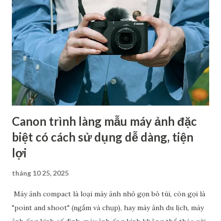
các sản phẩm đình đám như từ EOS R1 và EOS R5 Mark II
năm ngoái đến PowerShot V1 và EOS R50 V ra mắt năm nay,
nhiều diễn đàn đồn đoán rằng máy ảnh tiếp theo Canon sẽ
cho ra mắt khả năng cao là Canon EOS R7 Mark II. Đa số các
thông tin cung cấp đều cho rằng R7 Mark II sẽ là một chiếc
máy ảnh có hiệu suất mạnh mẽ, sở hữu cảm biến độ phân...
Canon trình làng mẫu máy ảnh đặc
biệt có cách sử dụng dễ dàng, tiện
lợi
tháng 10 25, 2025
Máy ảnh compact là loại máy ảnh nhỏ gọn bỏ túi, còn gọi là
"point and shoot" (ngắm và chụp), hay máy ảnh du lịch, máy