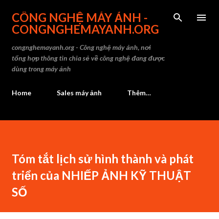
Chuyển đến nội dung chính
CÔNG NGHỆ MÁY ẢNH -
CONGNGHEMAYANH.ORG
congnghemayanh.org - Công nghệ máy ảnh, nơi
tổng hợp thông tin chia sẻ về công nghệ đang được
dùng trong máy ảnh
Home
Sales máy ảnh
Thêm…
Tóm tắt lịch sử hình thành và phát
triển của NHIẾP ẢNH KỸ THUẬT
SỐ