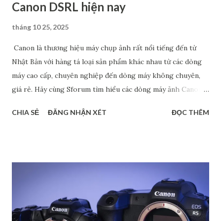
Canon DSRL hiện nay
tháng 10 25, 2025
Canon là thương hiệu máy chụp ảnh rất nổi tiếng đến từ
Nhật Bản với hàng tá loại sản phẩm khác nhau từ các dòng
máy cao cấp, chuyên nghiệp đến dòng máy không chuyên,
giá rẻ. Hãy cùng Sforum tìm hiểu các dòng máy ảnh Canon
phổ biến hiện nay, đặc biệt là máy cảm biến Full Frame và
CHIA SẺ
ĐĂNG NHẬN XÉT
ĐỌC THÊM
Crop. Chắc chắn rằng, các thông tin này sẽ giúp bạn tìm ra
được dòng máy phù hợp với nhu cầu cá nhân. Phân biệt các
dòng máy ảnh Canon DSRL theo tên gọi Nếu xét về tên gọi,
các dòng máy ảnh Canon gồm có 4 loại chính: dòng 1 số,
dòng 2 số, dòng 3 số và dòng 4 số. Mỗi dòng đều có những
đặc điểm riêng để phục vụ cho các đối tượng người dùng
khác nhau. Dòng 1 số - Dòng cao cấp dành cho chuyên
nghiệp Đây là loại cao cấp nhất trong các dòng máy ảnh