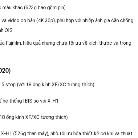
c mẫu khác (673g bao gồm pin).
 và video cơ bản (4K 30p), phù hợp với nhiếp ảnh gia cần chống
nh OIS.
a Fujifilm, hiệu quả nhưng chưa tối ưu về kích thước và trọng
020)
ể hệ thống IBIS so với X-H1.
i 18 ống kính XF/XC tương thích).
X-H1 (526g thân máy), nhờ tối ưu hóa thiết kế cơ khí và thuật