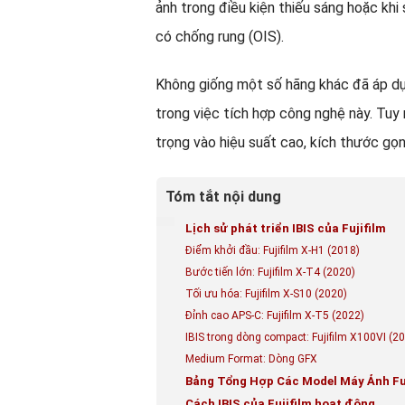
ảnh trong điều kiện thiếu sáng hoặc kh
có chống rung (OIS).
Không giống một số hãng khác đã áp dụn
trong việc tích hợp công nghệ này. Tuy n
trọng vào hiệu suất cao, kích thước gọn
Tóm tắt nội dung
Lịch sử phát triển IBIS của Fujifilm
Điểm khởi đầu: Fujifilm X-H1 (2018)
Bước tiến lớn: Fujifilm X-T4 (2020)
Tối ưu hóa: Fujifilm X-S10 (2020)
Đỉnh cao APS-C: Fujifilm X-T5 (2022)
IBIS trong dòng compact: Fujifilm X100VI (2
Medium Format: Dòng GFX
Bảng Tổng Hợp Các Model Máy Ảnh Fuj
Cách IBIS của Fujifilm hoạt động