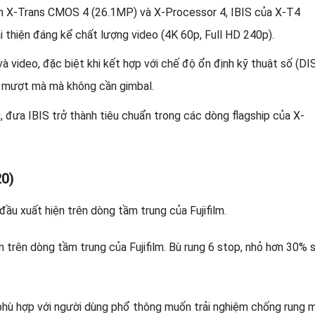
iến X-Trans CMOS 4 (26.1MP) và X-Processor 4, IBIS của X-T4
 thiện đáng kể chất lượng video (4K 60p, Full HD 240p).
à video, đặc biệt khi kết hợp với chế độ ổn định kỹ thuật số (DI
y mượt mà mà không cần gimbal.
, đưa IBIS trở thành tiêu chuẩn trong các dòng flagship của X-
20)
ện trên dòng tầm trung của Fujifilm. Bù rung 6 stop, nhỏ hơn 30% 
phù hợp với người dùng phổ thông muốn trải nghiệm chống rung 