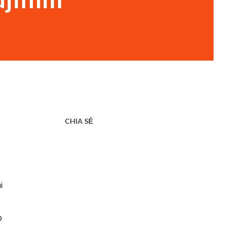
CHIA SẺ
i
p