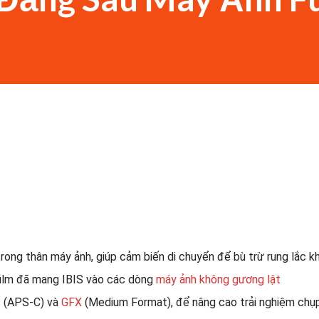
rong thân máy ảnh, giúp cảm biến di chuyển để bù trừ rung lắc kh
ifilm đã mang IBIS vào các dòng
máy ảnh không gương lật
s
(APS-C) và
GFX
(Medium Format), để nâng cao trải nghiệm chụ