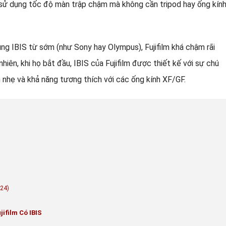
i sử dụng tốc độ màn trập chậm mà không cần tripod hay ống kín
g IBIS từ sớm (như Sony hay Olympus), Fujifilm khá chậm rãi
hiên, khi họ bắt đầu, IBIS của Fujifilm được thiết kế với sự chú
 nhẹ và khả năng tương thích với các ống kính XF/GF.
024)
ifilm Có IBIS