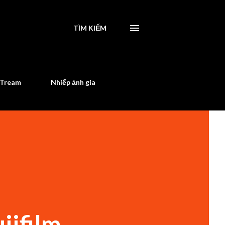
TÌM KIẾM
STream
Nhiếp ảnh gia
jifilm