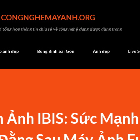
Chuyển đến nội dung chính
- CONGNGHEMAYANH.ORG
 tổng hợp thông tin chia sẻ về công nghệ đang được dùng trong
 ảnh đẹp
Bùng Binh Sài Gòn
Ảnh đẹp
Live 
h Ảnh IBIS: Sức Mạnh
Đằng Sau Máy Ảnh Fu