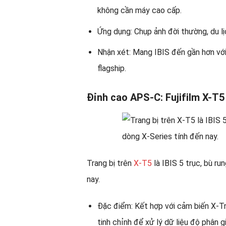
không cần máy cao cấp.
Ứng dụng: Chụp ảnh đời thường, du lị
Nhận xét: Mang IBIS đến gần hơn vớ
flagship.
Đỉnh cao APS-C: Fujifilm X-T5
Trang bị trên
X-T5
là IBIS 5 trục, bù r
nay.
Đặc điểm: Kết hợp với cảm biến X-
tinh chỉnh để xử lý dữ liệu độ phân g