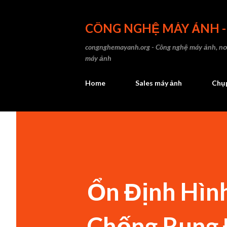
CÔNG NGHỆ MÁY ẢNH 
congnghemayanh.org - Công nghệ máy ảnh, nơi
máy ảnh
Home
Sales máy ảnh
Chụp
Ổn Định Hìn
Chống Rung 