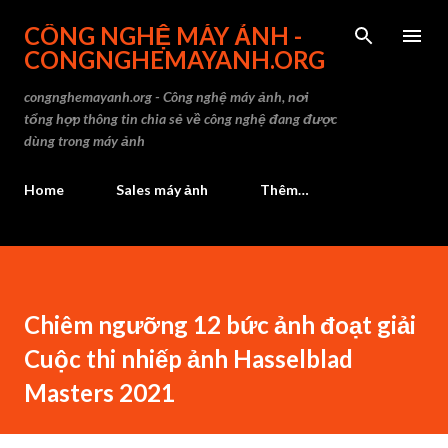
Chuyển đến nội dung chính
CÔNG NGHỆ MÁY ẢNH -
CONGNGHEMAYANH.ORG
congnghemayanh.org - Công nghệ máy ảnh, nơi
tổng hợp thông tin chia sẻ về công nghệ đang được
dùng trong máy ảnh
Home
Sales máy ảnh
Thêm…
Chiêm ngưỡng 12 bức ảnh đoạt giải
Cuộc thi nhiếp ảnh Hasselblad
Masters 2021