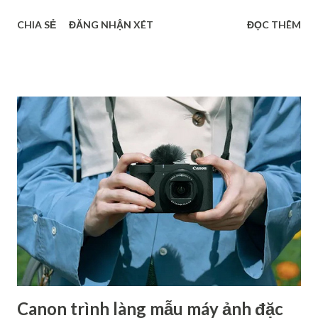
tục được chia sẻ. Dù chưa chính thức xác nhận, nhưng những
CHIA SẺ
ĐĂNG NHẬN XÉT
ĐỌC THÊM
dự đoán về Fujifilm Half-frame, Sony A7 V hay dòng RX1 hồi
sinh đang tạo nên làn sóng thảo luận sôi nổi. Bài viết này sẽ
tổng hợp các tin đồn đáng chú ý nhất về các mẫu máy ảnh có
thể ra mắt trong năm 2025 - giúp bạn nắm bắt xu hướng mới
và lên kế hoạch nâng cấp thiết bị hợp lý. Máy ảnh ra mắt
2025: Canon EOS R7 Mark II Sau một chuỗi ra mắt hàng loạt
các sản phẩm đình đám như từ EOS R1 và EOS R5 Mark II
năm ngoái đến PowerShot V1 và EOS R50 V ra mắt năm nay,
nhiều diễn đàn đồn đoán rằng máy ảnh tiếp theo Canon sẽ
cho ra mắt khả năng cao là Canon EOS R7 Mark II. Đa số các
thông tin cung cấp đều cho rằng R7 Mark II sẽ là một chiếc
máy ảnh có hiệu suất mạnh mẽ, sở hữu cảm biến độ phân...
Canon trình làng mẫu máy ảnh đặc