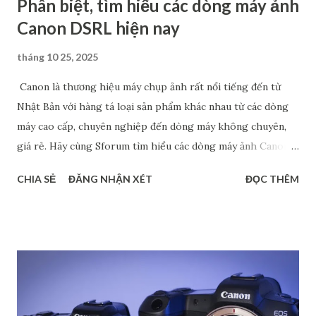
Phân biệt, tìm hiểu các dòng máy ảnh
Canon DSRL hiện nay
tháng 10 25, 2025
Canon là thương hiệu máy chụp ảnh rất nổi tiếng đến từ
Nhật Bản với hàng tá loại sản phẩm khác nhau từ các dòng
máy cao cấp, chuyên nghiệp đến dòng máy không chuyên,
giá rẻ. Hãy cùng Sforum tìm hiểu các dòng máy ảnh Canon
phổ biến hiện nay, đặc biệt là máy cảm biến Full Frame và
CHIA SẺ
ĐĂNG NHẬN XÉT
ĐỌC THÊM
Crop. Chắc chắn rằng, các thông tin này sẽ giúp bạn tìm ra
được dòng máy phù hợp với nhu cầu cá nhân. Phân biệt các
dòng máy ảnh Canon DSRL theo tên gọi Nếu xét về tên gọi,
các dòng máy ảnh Canon gồm có 4 loại chính: dòng 1 số,
dòng 2 số, dòng 3 số và dòng 4 số. Mỗi dòng đều có những
đặc điểm riêng để phục vụ cho các đối tượng người dùng
khác nhau. Dòng 1 số - Dòng cao cấp dành cho chuyên