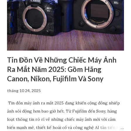
nghiệp Đây là loại cao cấp nhất trong các dòng máy ảnh
Canon, chủ yếu dành cho các nhiếp ảnh gia chuyên nghiệp.
Hầu hết các sản phẩm thuộc dòng này đều có thiết kế chắc
chắn, kháng bụi, kháng nước,… nên có độ bền cao. Bên cạnh
đó, máy còn cho ra chất lượng hình ảnh rất cao với cảm biến
full-frame hoặc APS-C ca...
Tin Đồn Về Những Chiếc Máy Ảnh
Ra Mắt Năm 2025: Gồm Hãng
Canon, Nikon, Fujifilm Và Sony
tháng 10 24, 2025
Tin đồn máy ảnh ra mắt 2025 đang khiến cộng đồng nhiếp
ảnh sôi động hơn bao giờ hết. Từ Fujifilm đến Sony, hàng
loạt thông tin rò rỉ về những chiếc máy ảnh mới với cảm
biến mạnh mẽ, thiết kế hoài cổ và công nghệ AI tân tiến liên