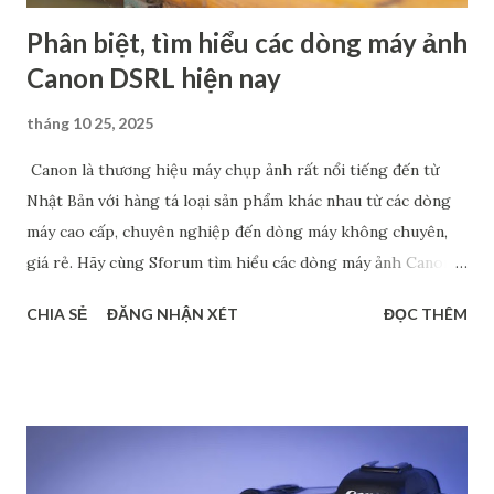
Phân biệt, tìm hiểu các dòng máy ảnh
Canon DSRL hiện nay
tháng 10 25, 2025
Canon là thương hiệu máy chụp ảnh rất nổi tiếng đến từ
Nhật Bản với hàng tá loại sản phẩm khác nhau từ các dòng
máy cao cấp, chuyên nghiệp đến dòng máy không chuyên,
giá rẻ. Hãy cùng Sforum tìm hiểu các dòng máy ảnh Canon
phổ biến hiện nay, đặc biệt là máy cảm biến Full Frame và
CHIA SẺ
ĐĂNG NHẬN XÉT
ĐỌC THÊM
Crop. Chắc chắn rằng, các thông tin này sẽ giúp bạn tìm ra
được dòng máy phù hợp với nhu cầu cá nhân. Phân biệt các
dòng máy ảnh Canon DSRL theo tên gọi Nếu xét về tên gọi,
các dòng máy ảnh Canon gồm có 4 loại chính: dòng 1 số,
dòng 2 số, dòng 3 số và dòng 4 số. Mỗi dòng đều có những
đặc điểm riêng để phục vụ cho các đối tượng người dùng