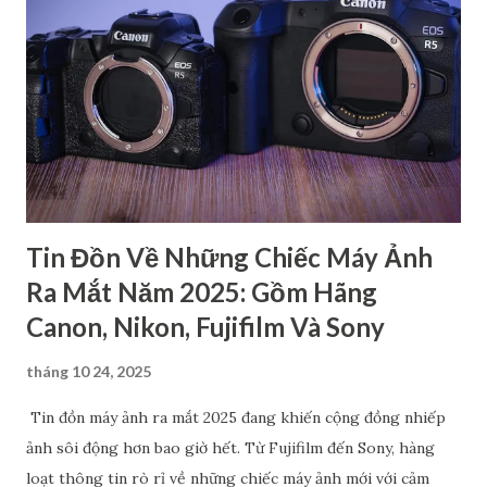
khác nhau. Dòng 1 số - Dòng cao cấp dành cho chuyên
nghiệp Đây là loại cao cấp nhất trong các dòng máy ảnh
Canon, chủ yếu dành cho các nhiếp ảnh gia chuyên nghiệp.
Hầu hết các sản phẩm thuộc dòng này đều có thiết kế chắc
chắn, kháng bụi, kháng nước,… nên có độ bền cao. Bên cạnh
đó, máy còn cho ra chất lượng hình ảnh rất cao với cảm biến
full-frame hoặc APS-C ca...
Tin Đồn Về Những Chiếc Máy Ảnh
Ra Mắt Năm 2025: Gồm Hãng
Canon, Nikon, Fujifilm Và Sony
tháng 10 24, 2025
Tin đồn máy ảnh ra mắt 2025 đang khiến cộng đồng nhiếp
ảnh sôi động hơn bao giờ hết. Từ Fujifilm đến Sony, hàng
loạt thông tin rò rỉ về những chiếc máy ảnh mới với cảm