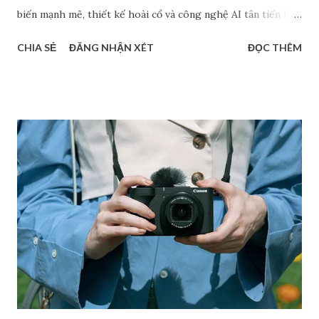
biến mạnh mẽ, thiết kế hoài cổ và công nghệ AI tân tiến liên
tục được chia sẻ. Dù chưa chính thức xác nhận, nhưng những
CHIA SẺ
ĐĂNG NHẬN XÉT
ĐỌC THÊM
dự đoán về Fujifilm Half-frame, Sony A7 V hay dòng RX1 hồi
sinh đang tạo nên làn sóng thảo luận sôi nổi. Bài viết này sẽ
tổng hợp các tin đồn đáng chú ý nhất về các mẫu máy ảnh có
thể ra mắt trong năm 2025 - giúp bạn nắm bắt xu hướng mới
và lên kế hoạch nâng cấp thiết bị hợp lý. Máy ảnh ra mắt
2025: Canon EOS R7 Mark II Sau một chuỗi ra mắt hàng loạt
các sản phẩm đình đám như từ EOS R1 và EOS R5 Mark II
năm ngoái đến PowerShot V1 và EOS R50 V ra mắt năm nay,
nhiều diễn đàn đồn đoán rằng máy ảnh tiếp theo Canon sẽ
cho ra mắt khả năng cao là Canon EOS R7 Mark II. Đa số các
thông tin cung cấp đều cho rằng R7 Mark II sẽ là một chiếc
máy ảnh có hiệu suất mạnh mẽ, sở hữu cảm biến độ phân...