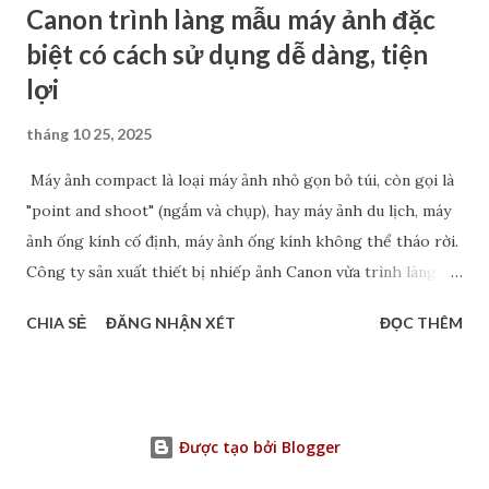
Canon trình làng mẫu máy ảnh đặc
biệt có cách sử dụng dễ dàng, tiện
lợi
tháng 10 25, 2025
Máy ảnh compact là loại máy ảnh nhỏ gọn bỏ túi, còn gọi là
"point and shoot" (ngắm và chụp), hay máy ảnh du lịch, máy
ảnh ống kính cố định, máy ảnh ống kính không thể tháo rời.
Công ty sản xuất thiết bị nhiếp ảnh Canon vừa trình làng
mẫu máy ảnh compact PowerShot V1, dự kiến ra mắt vào
CHIA SẺ
ĐĂNG NHẬN XÉT
ĐỌC THÊM
cuối tháng 4/2025. Đây là phiên bản tiếp theo của
PowerShot V10 ra mắt vào tháng 6/2023. Hiện tại, Canon
chỉ có kế hoạch cung cấp PowerShot V1 cho thị trường
châu Á và chưa bán tại Bắc Mỹ hay châu Âu. Máy ảnh
Được tạo bởi Blogger
compact là loại máy ảnh nhỏ gọn bỏ túi, còn gọi là "point
and shoot" (ngắm và chụp), hay máy ảnh du lịch, máy ảnh