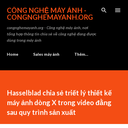
Chuyển đến nội du
CÔNG NGHỆ MÁY ẢNH -
CONGNGHEMAYANH.ORG
congnghemayanh.org - Công nghệ máy ảnh, nơi
tổng hợp thông tin chia sẻ về công nghệ đang được
dùng trong máy ảnh
Home
Sales máy ảnh
Thêm…
Hasselblad chia sẻ triết lý thiết kế
máy ảnh dòng X trong video đằng
sau quy trình sản xuất