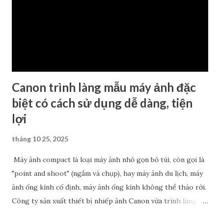
nhiều diễn đàn đồn đoán rằng máy ảnh tiếp theo Canon sẽ
cho ra mắt khả năng cao là Canon EOS R7 Mark II. Đa số các
thông tin cung cấp đều cho rằng R7 Mark II sẽ là một chiếc
máy ảnh có hiệu suất mạnh mẽ, sở hữu cảm biến độ phân...
Canon trình làng mẫu máy ảnh đặc
biệt có cách sử dụng dễ dàng, tiện
lợi
tháng 10 25, 2025
Máy ảnh compact là loại máy ảnh nhỏ gọn bỏ túi, còn gọi là
"point and shoot" (ngắm và chụp), hay máy ảnh du lịch, máy
ảnh ống kính cố định, máy ảnh ống kính không thể tháo rời.
Công ty sản xuất thiết bị nhiếp ảnh Canon vừa trình làng
mẫu máy ảnh compact PowerShot V1, dự kiến ra mắt vào