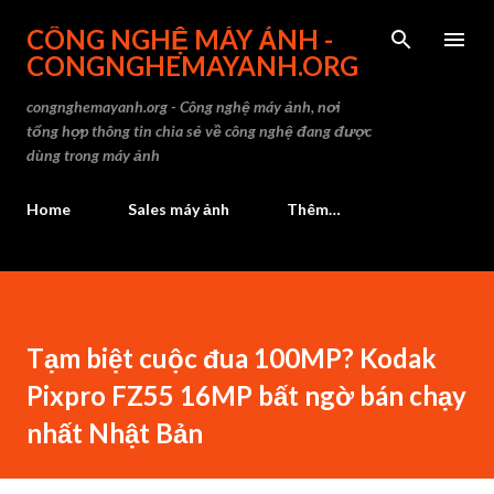
Chuyển đến
CÔNG NGHỆ MÁY ẢNH -
CONGNGHEMAYANH.ORG
congnghemayanh.org - Công nghệ máy ảnh, nơi
tổng hợp thông tin chia sẻ về công nghệ đang được
dùng trong máy ảnh
Home
Sales máy ảnh
Thêm…
Tạm biệt cuộc đua 100MP? Kodak
Pixpro FZ55 16MP bất ngờ bán chạy
nhất Nhật Bản