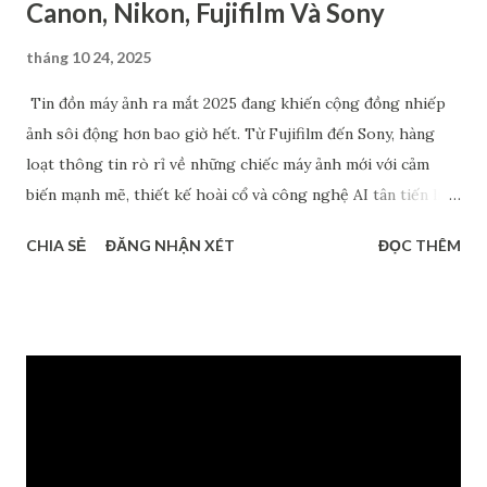
Canon, Nikon, Fujifilm Và Sony
tháng 10 24, 2025
Tin đồn máy ảnh ra mắt 2025 đang khiến cộng đồng nhiếp
ảnh sôi động hơn bao giờ hết. Từ Fujifilm đến Sony, hàng
loạt thông tin rò rỉ về những chiếc máy ảnh mới với cảm
biến mạnh mẽ, thiết kế hoài cổ và công nghệ AI tân tiến liên
tục được chia sẻ. Dù chưa chính thức xác nhận, nhưng những
CHIA SẺ
ĐĂNG NHẬN XÉT
ĐỌC THÊM
dự đoán về Fujifilm Half-frame, Sony A7 V hay dòng RX1 hồi
sinh đang tạo nên làn sóng thảo luận sôi nổi. Bài viết này sẽ
tổng hợp các tin đồn đáng chú ý nhất về các mẫu máy ảnh có
thể ra mắt trong năm 2025 - giúp bạn nắm bắt xu hướng mới
và lên kế hoạch nâng cấp thiết bị hợp lý. Máy ảnh ra mắt
2025: Canon EOS R7 Mark II Sau một chuỗi ra mắt hàng loạt
các sản phẩm đình đám như từ EOS R1 và EOS R5 Mark II
năm ngoái đến PowerShot V1 và EOS R50 V ra mắt năm nay,