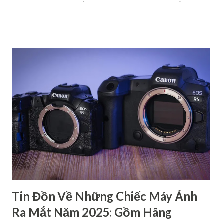
Crop. Chắc chắn rằng, các thông tin này sẽ giúp bạn tìm ra
được dòng máy phù hợp với nhu cầu cá nhân. Phân biệt các
dòng máy ảnh Canon DSRL theo tên gọi Nếu xét về tên gọi,
các dòng máy ảnh Canon gồm có 4 loại chính: dòng 1 số,
dòng 2 số, dòng 3 số và dòng 4 số. Mỗi dòng đều có những
đặc điểm riêng để phục vụ cho các đối tượng người dùng
khác nhau. Dòng 1 số - Dòng cao cấp dành cho chuyên
nghiệp Đây là loại cao cấp nhất trong các dòng máy ảnh
Canon, chủ yếu dành cho các nhiếp ảnh gia chuyên nghiệp.
Hầu hết các sản phẩm thuộc dòng này đều có thiết kế chắc
chắn, kháng bụi, kháng nước,… nên có độ bền cao. Bên cạnh
đó, máy còn cho ra chất lượng hình ảnh rất cao với cảm biến
full-frame hoặc APS-C ca...
Tin Đồn Về Những Chiếc Máy Ảnh
Ra Mắt Năm 2025: Gồm Hãng