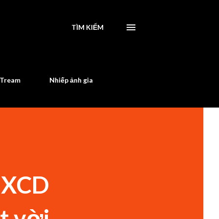
TÌM KIẾM
STream
Nhiếp ảnh gia
à XCD
t vời,