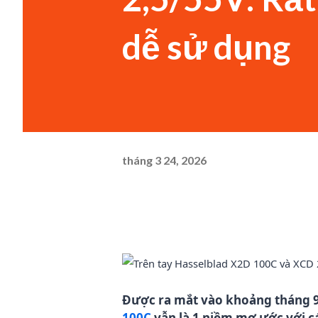
dễ sử dụng
tháng 3 24, 2026
Được ra mắt vào khoảng tháng 9 
100C
vẫn là 1 niềm mơ ước với c