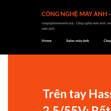
CÔNG NGHỆ MÁY ẢNH 
congnghemayanh.org - Công nghệ máy ảnh, nơi
máy ảnh
Home
Sales máy ảnh
Chụp
Trên tay Ha
2,5/55V: Rất