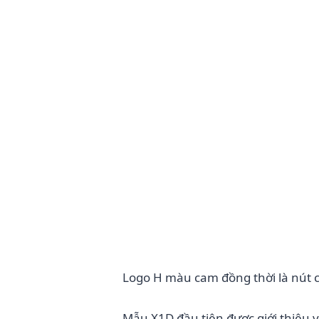
Logo H màu cam đồng thời là nút 
Mẫu X1D đầu tiên được giới thiệu 