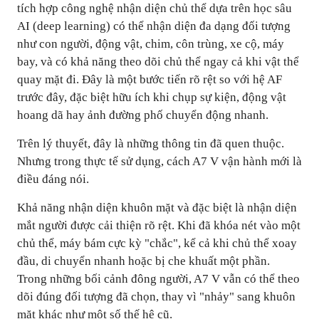
tích hợp công nghệ nhận diện chủ thể dựa trên học sâu
AI (deep learning) có thể nhận diện đa dạng đối tượng
như con người, động vật, chim, côn trùng, xe cộ, máy
bay, và có khả năng theo dõi chủ thể ngay cả khi vật thể
quay mặt đi. Đây là một bước tiến rõ rệt so với hệ AF
trước đây, đặc biệt hữu ích khi chụp sự kiện, động vật
hoang dã hay ảnh đường phố chuyển động nhanh.
Trên lý thuyết, đây là những thông tin đã quen thuộc.
Nhưng trong thực tế sử dụng, cách A7 V vận hành mới là
điều đáng nói.
Khả năng nhận diện khuôn mặt và đặc biệt là nhận diện
mắt người được cải thiện rõ rệt. Khi đã khóa nét vào một
chủ thể, máy bám cực kỳ "chắc", kể cả khi chủ thể xoay
đầu, di chuyển nhanh hoặc bị che khuất một phần.
Trong những bối cảnh đông người, A7 V vẫn có thể theo
dõi đúng đối tượng đã chọn, thay vì "nhảy" sang khuôn
mặt khác như một số thế hệ cũ.