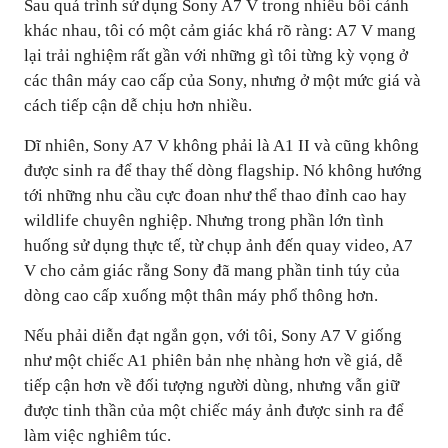
Sau quá trình sử dụng Sony A7 V trong nhiều bối cảnh
khác nhau, tôi có một cảm giác khá rõ ràng: A7 V mang
lại trải nghiệm rất gần với những gì tôi từng kỳ vọng ở
các thân máy cao cấp của Sony, nhưng ở một mức giá và
cách tiếp cận dễ chịu hơn nhiều.
Dĩ nhiên, Sony A7 V không phải là A1 II và cũng không
được sinh ra để thay thế dòng flagship. Nó không hướng
tới những nhu cầu cực đoan như thể thao đỉnh cao hay
wildlife chuyên nghiệp. Nhưng trong phần lớn tình
huống sử dụng thực tế, từ chụp ảnh đến quay video, A7
V cho cảm giác rằng Sony đã mang phần tinh túy của
dòng cao cấp xuống một thân máy phổ thông hơn.
Nếu phải diễn đạt ngắn gọn, với tôi, Sony A7 V giống
như một chiếc A1 phiên bản nhẹ nhàng hơn về giá, dễ
tiếp cận hơn về đối tượng người dùng, nhưng vẫn giữ
được tinh thần của một chiếc máy ảnh được sinh ra để
làm việc nghiêm túc.