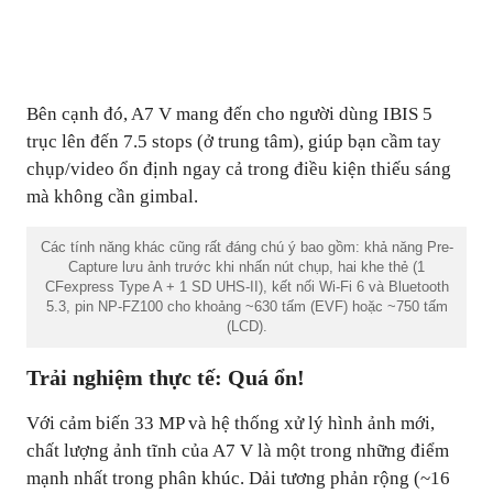
Bên cạnh đó, A7 V mang đến cho người dùng IBIS 5
trục lên đến 7.5 stops (ở trung tâm), giúp bạn cầm tay
chụp/video ổn định ngay cả trong điều kiện thiếu sáng
mà không cần gimbal.
Các tính năng khác cũng rất đáng chú ý bao gồm: khả năng Pre-
Capture lưu ảnh trước khi nhấn nút chụp, hai khe thẻ (1
CFexpress Type A + 1 SD UHS-II), kết nối Wi-Fi 6 và Bluetooth
5.3, pin NP-FZ100 cho khoảng ~630 tấm (EVF) hoặc ~750 tấm
(LCD).
Trải nghiệm thực tế: Quá ổn!
Với cảm biến 33 MP và hệ thống xử lý hình ảnh mới,
chất lượng ảnh tĩnh của A7 V là một trong những điểm
mạnh nhất trong phân khúc. Dải tương phản rộng (~16