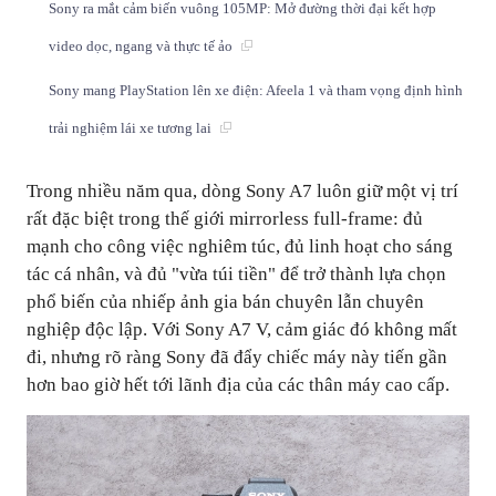
Sony ra mắt cảm biến vuông 105MP: Mở đường thời đại kết hợp
video dọc, ngang và thực tế ảo
Sony mang PlayStation lên xe điện: Afeela 1 và tham vọng định hình
trải nghiệm lái xe tương lai
Trong nhiều năm qua, dòng Sony A7 luôn giữ một vị trí
rất đặc biệt trong thế giới mirrorless full-frame: đủ
mạnh cho công việc nghiêm túc, đủ linh hoạt cho sáng
tác cá nhân, và đủ "vừa túi tiền" để trở thành lựa chọn
phổ biến của nhiếp ảnh gia bán chuyên lẫn chuyên
nghiệp độc lập. Với Sony A7 V, cảm giác đó không mất
đi, nhưng rõ ràng Sony đã đẩy chiếc máy này tiến gần
hơn bao giờ hết tới lãnh địa của các thân máy cao cấp.