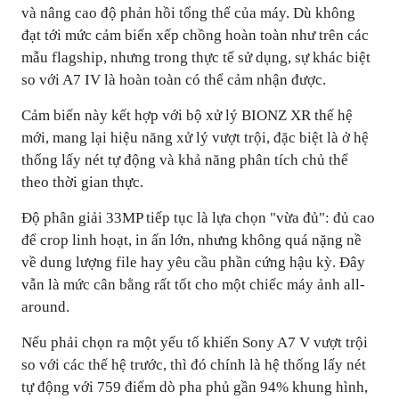
và nâng cao độ phản hồi tổng thể của máy. Dù không
đạt tới mức cảm biến xếp chồng hoàn toàn như trên các
mẫu flagship, nhưng trong thực tế sử dụng, sự khác biệt
so với A7 IV là hoàn toàn có thể cảm nhận được.
Cảm biến này kết hợp với bộ xử lý BIONZ XR thế hệ
mới, mang lại hiệu năng xử lý vượt trội, đặc biệt là ở hệ
thống lấy nét tự động và khả năng phân tích chủ thể
theo thời gian thực.
Độ phân giải 33MP tiếp tục là lựa chọn "vừa đủ": đủ cao
để crop linh hoạt, in ấn lớn, nhưng không quá nặng nề
về dung lượng file hay yêu cầu phần cứng hậu kỳ. Đây
vẫn là mức cân bằng rất tốt cho một chiếc máy ảnh all-
around.
Nếu phải chọn ra một yếu tố khiến Sony A7 V vượt trội
so với các thế hệ trước, thì đó chính là hệ thống lấy nét
tự động với 759 điểm dò pha phủ gần 94% khung hình,