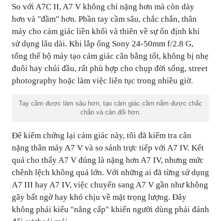
So với A7C II, A7 V không chỉ nặng hơn mà còn dày
hơn và "đầm" hơn. Phần tay cầm sâu, chắc chắn, thân
máy cho cảm giác liền khối và thiên về sự ổn định khi
sử dụng lâu dài. Khi lắp ống Sony 24-50mm f/2.8 G,
tổng thể bộ máy tạo cảm giác cân bằng tốt, không bị nhẹ
đuôi hay chúi đầu, rất phù hợp cho chụp đời sống, street
photography hoặc làm việc liên tục trong nhiều giờ.
Tay cầm được làm sâu hơn, tạo cảm giác cầm nắm được chắc
chắn và cân đối hơn.
Để kiểm chứng lại cảm giác này, tôi đã kiểm tra cân
nặng thân máy A7 V và so sánh trực tiếp với A7 IV. Kết
quả cho thấy A7 V đúng là nặng hơn A7 IV, nhưng mức
chênh lệch không quá lớn. Với những ai đã từng sử dụng
A7 III hay A7 IV, việc chuyển sang A7 V gần như không
gây bất ngờ hay khó chịu về mặt trọng lượng. Đây
không phải kiểu "nâng cấp" khiến người dùng phải đánh