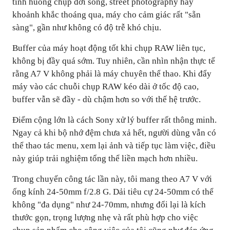
tình huống chụp đời sống, street photography hay
khoảnh khắc thoáng qua, máy cho cảm giác rất "sẵn
sàng", gần như không có độ trễ khó chịu.
Buffer của máy hoạt động tốt khi chụp RAW liên tục,
không bị đầy quá sớm. Tuy nhiên, cần nhìn nhận thực tế
rằng A7 V không phải là máy chuyên thể thao. Khi đẩy
máy vào các chuỗi chụp RAW kéo dài ở tốc độ cao,
buffer vẫn sẽ đầy - dù chậm hơn so với thế hệ trước.
Điểm cộng lớn là cách Sony xử lý buffer rất thông minh.
Ngay cả khi bộ nhớ đệm chưa xả hết, người dùng vẫn có
thể thao tác menu, xem lại ảnh và tiếp tục làm việc, điều
này giúp trải nghiệm tổng thể liền mạch hơn nhiều.
Trong chuyến công tác lần này, tôi mang theo A7 V với
ống kính 24-50mm f/2.8 G. Dải tiêu cự 24-50mm có thể
không "đa dụng" như 24-70mm, nhưng đổi lại là kích
thước gọn, trọng lượng nhẹ và rất phù hợp cho việc