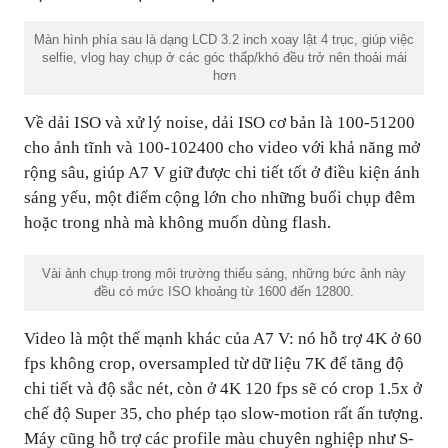
Màn hình phía sau là dạng LCD 3.2 inch xoay lật 4 trục, giúp việc
selfie, vlog hay chụp ở các góc thấp/khó đều trở nên thoải mái
hơn
Về dải ISO và xử lý noise, dải ISO cơ bản là 100-51200
cho ảnh tĩnh và 100-102400 cho video với khả năng mở
rộng sâu, giúp A7 V giữ được chi tiết tốt ở điều kiện ánh
sáng yếu, một điểm cộng lớn cho những buổi chụp đêm
hoặc trong nhà mà không muốn dùng flash.
Vài ảnh chụp trong môi trường thiếu sáng, những bức ảnh này
đều có mức ISO khoảng từ 1600 đến 12800.
Video là một thế mạnh khác của A7 V: nó hỗ trợ 4K ở 60
fps không crop, oversampled từ dữ liệu 7K để tăng độ
chi tiết và độ sắc nét, còn ở 4K 120 fps sẽ có crop 1.5x ở
chế độ Super 35, cho phép tạo slow-motion rất ấn tượng.
Máy cũng hỗ trợ các profile màu chuyên nghiệp như S-