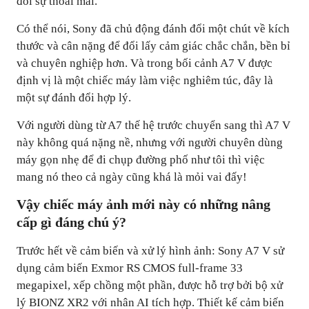
đổi sự thoải mái.
Có thể nói, Sony đã chủ động đánh đổi một chút về kích
thước và cân nặng để đổi lấy cảm giác chắc chắn, bền bỉ
và chuyên nghiệp hơn. Và trong bối cảnh A7 V được
định vị là một chiếc máy làm việc nghiêm túc, đây là
một sự đánh đổi hợp lý.
Với người dùng từ A7 thế hệ trước chuyển sang thì A7 V
này không quá nặng nề, nhưng với người chuyên dùng
máy gọn nhẹ để đi chụp đường phố như tôi thì việc
mang nó theo cả ngày cũng khá là mỏi vai đấy!
Vậy chiếc máy ảnh mới này có những nâng
cấp gì đáng chú ý?
Trước hết về cảm biến và xử lý hình ảnh: Sony A7 V sử
dụng cảm biến Exmor RS CMOS full-frame 33
megapixel, xếp chồng một phần, được hỗ trợ bởi bộ xử
lý BIONZ XR2 với nhân AI tích hợp. Thiết kế cảm biến