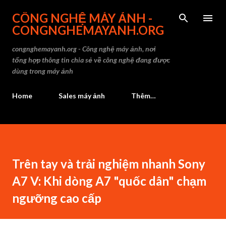
Chuyển đến nội dung chính
CÔNG NGHỆ MÁY ẢNH -
CONGNGHEMAYANH.ORG
congnghemayanh.org - Công nghệ máy ảnh, nơi
tổng hợp thông tin chia sẻ về công nghệ đang được
dùng trong máy ảnh
Home
Sales máy ảnh
Thêm…
Trên tay và trải nghiệm nhanh Sony
A7 V: Khi dòng A7 "quốc dân" chạm
ngưỡng cao cấp