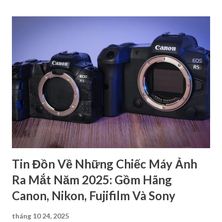
các dòng máy ảnh Canon gồm có 4 loại chính: dòng 1 số,
dòng 2 số, dòng 3 số và dòng 4 số. Mỗi dòng đều có những
đặc điểm riêng để phục vụ cho các đối tượng người dùng
khác nhau. Dòng 1 số - Dòng cao cấp dành cho chuyên
nghiệp Đây là loại cao cấp nhất trong các dòng máy ảnh
Canon, chủ yếu dành cho các nhiếp ảnh gia chuyên nghiệp.
Hầu hết các sản phẩm thuộc dòng này đều có thiết kế chắc
chắn, kháng bụi, kháng nước,… nên có độ bền cao. Bên cạnh
đó, máy còn cho ra chất lượng hình ảnh rất cao với cảm biến
full-frame hoặc APS-C ca...
Tin Đồn Về Những Chiếc Máy Ảnh
Ra Mắt Năm 2025: Gồm Hãng
Canon, Nikon, Fujifilm Và Sony
tháng 10 24, 2025