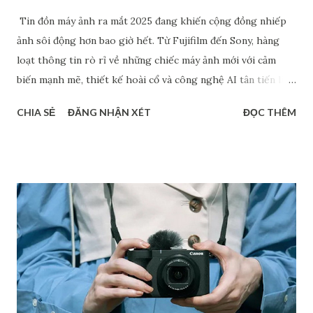
Tin đồn máy ảnh ra mắt 2025 đang khiến cộng đồng nhiếp
ảnh sôi động hơn bao giờ hết. Từ Fujifilm đến Sony, hàng
loạt thông tin rò rỉ về những chiếc máy ảnh mới với cảm
biến mạnh mẽ, thiết kế hoài cổ và công nghệ AI tân tiến liên
tục được chia sẻ. Dù chưa chính thức xác nhận, nhưng những
CHIA SẺ
ĐĂNG NHẬN XÉT
ĐỌC THÊM
dự đoán về Fujifilm Half-frame, Sony A7 V hay dòng RX1 hồi
sinh đang tạo nên làn sóng thảo luận sôi nổi. Bài viết này sẽ
tổng hợp các tin đồn đáng chú ý nhất về các mẫu máy ảnh có
thể ra mắt trong năm 2025 - giúp bạn nắm bắt xu hướng mới
và lên kế hoạch nâng cấp thiết bị hợp lý. Máy ảnh ra mắt
2025: Canon EOS R7 Mark II Sau một chuỗi ra mắt hàng loạt
các sản phẩm đình đám như từ EOS R1 và EOS R5 Mark II
năm ngoái đến PowerShot V1 và EOS R50 V ra mắt năm nay,
nhiều diễn đàn đồn đoán rằng máy ảnh tiếp theo Canon sẽ
cho ra mắt khả năng cao là Canon EOS R7 Mark II. Đa số các