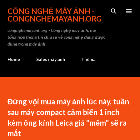
Chuyển đến nội dung chính
CÔNG NGHỆ MÁY ẢNH -
CONGNGHEMAYANH.ORG
congnghemayanh.org - Công nghệ máy ảnh, nơi
tổng hợp thông tin chia sẻ về công nghệ đang được
dùng trong máy ảnh
Home
Sales máy ảnh
Thêm…
Đừng vội mua máy ảnh lúc này, tuần
sau máy compact cảm biến 1 inch
kèm ống kính Leica giá "mềm" sẽ ra
mắt