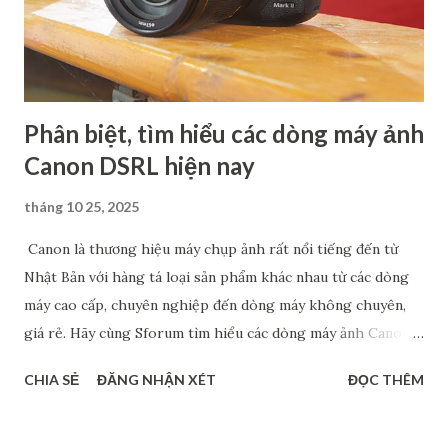
Phân biệt, tìm hiểu các dòng máy ảnh
Canon DSRL hiện nay
tháng 10 25, 2025
Canon là thương hiệu máy chụp ảnh rất nổi tiếng đến từ
Nhật Bản với hàng tá loại sản phẩm khác nhau từ các dòng
máy cao cấp, chuyên nghiệp đến dòng máy không chuyên,
giá rẻ. Hãy cùng Sforum tìm hiểu các dòng máy ảnh Canon
phổ biến hiện nay, đặc biệt là máy cảm biến Full Frame và
CHIA SẺ
ĐĂNG NHẬN XÉT
ĐỌC THÊM
Crop. Chắc chắn rằng, các thông tin này sẽ giúp bạn tìm ra
được dòng máy phù hợp với nhu cầu cá nhân. Phân biệt các
dòng máy ảnh Canon DSRL theo tên gọi Nếu xét về tên gọi,