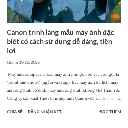
thông tin cung cấp đều cho rằng R7 Mark II sẽ là một chiếc
máy ảnh có hiệu suất mạnh mẽ, sở hữu cảm biến độ phân...
Canon trình làng mẫu máy ảnh đặc
biệt có cách sử dụng dễ dàng, tiện
lợi
tháng 10 25, 2025
Máy ảnh compact là loại máy ảnh nhỏ gọn bỏ túi, còn gọi là
"point and shoot" (ngắm và chụp), hay máy ảnh du lịch, máy
ảnh ống kính cố định, máy ảnh ống kính không thể tháo rời.
Công ty sản xuất thiết bị nhiếp ảnh Canon vừa trình làng
mẫu máy ảnh compact PowerShot V1, dự kiến ra mắt vào
CHIA SẺ
ĐĂNG NHẬN XÉT
ĐỌC THÊM
cuối tháng 4/2025. Đây là phiên bản tiếp theo của
PowerShot V10 ra mắt vào tháng 6/2023. Hiện tại, Canon